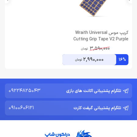
گریپ موس Wraith Universal
Cutting Grip Tape V2 Purple
3,590,000
تومان
2,990,000
16%
تومان
09224825043
تلگرام پشتیبانی اکانت های بازی
09100606121
تلگرام پشتیبانی گیفت کارت