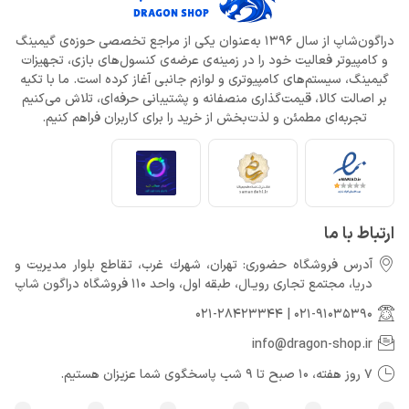
دراگون‌شاپ از سال 1396 به‌عنوان یکی از مراجع تخصصی حوزه‌ی گیمینگ
و کامپیوتر فعالیت خود را در زمینه‌ی عرضه‌ی کنسول‌های بازی، تجهیزات
گیمینگ، سیستم‌های کامپیوتری و لوازم جانبی آغاز کرده است. ما با تکیه
بر اصالت کالا، قیمت‌گذاری منصفانه و پشتیبانی حرفه‌ای، تلاش می‌کنیم
تجربه‌ای مطمئن و لذت‌بخش از خرید را برای کاربران فراهم کنیم.
ارتباط با ما
آدرس فروشگاه حضوری: تهران، شهرك غرب، تقاطع بلوار مدیریت و
دريا، مجتمع تجارى رويـال، طبقه اول، واحد 110 فروشگاه دراگون شاپ
021-28423344
|
021-91035390
info@dragon-shop.ir
7 روز هفته، 10 صبح تا 9 شب پاسخگوی شما عزیزان هستیم.