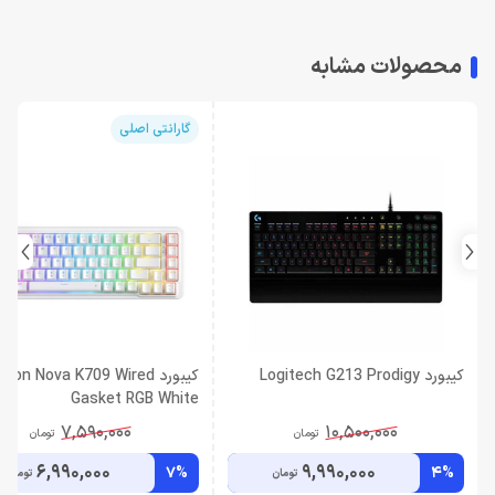
محصولات مشابه
گارانتی اصلی
کیبورد Logitech G213 Prodigy
کیبورد gon Nova K709 Wired
Gasket RGB White
7,590,000
10,500,000
تومان
تومان
6,990,000
9,990,000
7%
4%
تومان
تومان