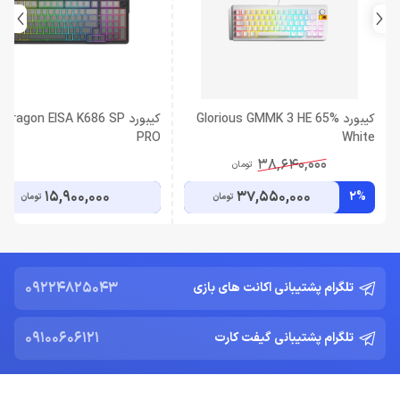
کیبورد Glorious GMMK 3 HE 65%
کیبورد dragon EISA K686 SP
PRO
White
38,640,000
تومان
15,900,000
37,550,000
2%
تومان
تومان
09224825043
تلگرام پشتیبانی اکانت های بازی
09100606121
تلگرام پشتیبانی گیفت کارت