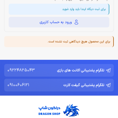
برای ثبت دیگاه ایندا باید وارد شوید
ورود به حساب کاربری
برای این محصول هیچ دیدگاهی ثبت نشده است.
09224825043
تلگرام پشتیبانی اکانت های بازی
09100606121
تلگرام پشتیبانی گیفت کارت