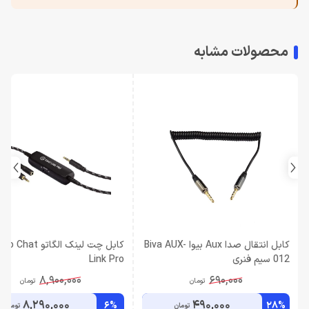
محصولات مشابه
کابل انتقال صدا Aux بیوا Biva AUX-
کابل چت لینک الگاتو hat
012 سیم فنری
Link Pro
8,900,000
690,000
تومان
تومان
8,290,000
490,000
6%
28%
تومان
تومان