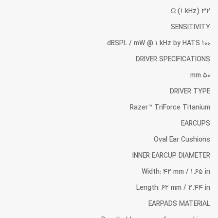
32 Ω (1 kHz)
SENSITIVITY
100 dBSPL / mW @ 1 kHz by HATS
DRIVER SPECIFICATIONS
50 mm
DRIVER TYPE
Razer™ TriForce Titanium
EARCUPS
Oval Ear Cushions
INNER EARCUP DIAMETER
Width: 42 mm / 1.65 in
Length: 62 mm / 2.44 in
EARPADS MATERIAL