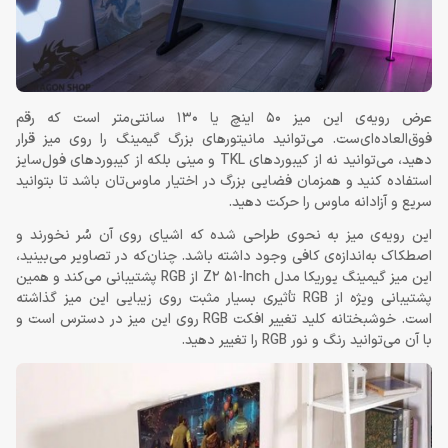
عرض رویه‌ی این میز 50 اینچ یا 130 سانتی‌متر است که رقم
فوق‌العاده‌‌ای‌ست. می‌توانید مانیتورهای بزرگ گیمینگ را روی میز قرار
دهید، می‌توانید نه از کیبوردهای TKL و مینی بلکه از کیبوردهای فول‌سایز
استفاده کنید و همزمان فضایی بزرگ در اختیار ماوس‌تان باشد تا بتوانید
سریع و آزادانه ماوس را حرکت دهید.
این رویه‌ی میز به نحوی طراحی شده که اشیای روی آن سُر نخورند و
اصطکاک به‌اندازه‌ی کافی وجود داشته باشد. چنان‌که در تصاویر می‌بینید،
این میز گیمینگ یوریکا مدل Z2 51-Inch از RGB پشتیبانی می‌کند و همین
پشتیبانی ویژه از RGB تأثیری بسیار مثبت روی زیبایی این میز گذاشته
است. خوشبختانه کلید تغییر افکت RGB روی این میز در دسترس است و
با آن می‌توانید رنگ و نور RGB را تغییر دهید.