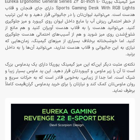
میز گیمینگ یوریکا Eureka Ergonomic General Series Z2 51-Inch E-
Sports Gaming Desk With RGB Lights دارای جای فنجان و قلاب
هدست است. می‌توانید لیوان‌تان را در جالیوانی قرار دهید و به این ترتیب
از خطر احتمالی ریزش آب یا مایع داخل لیوان روی کیبورد و میز جلوگیری
کنید. می‌توانید هدست را به قلاب هدست آویزان کنید و هم مانع از
شلوغ‌شدن روی میز شوید و هم از آسیب‌های احتمالی هدست جلوگیری
کنید. اما خوشبختانه برخلاف بسیاری از میزهای گیمینگ، زمان‌هایی که
نیازی به این جالیوانی و قلاب هدست ندارید، می‌توانید آن‌ها را به داخل
بزنید.
نکته‌ی مثبت دیگر این‌که این میز گیمینگ یوریکا دارای یک پدماوس بزرگ
است تا آن را زیر ماوس و کیبوردتان قرار دهید. این پد ماوس بسیار زیبا و
شیک است، اما جدا از زیبایی، به‌خوبی قادر است که به حرکات سریع و
روان ماوس‌تان کمک کند و نیازتان را برای خرید پدماوس گران‌قیمت کاملاً
برطرف نماید.