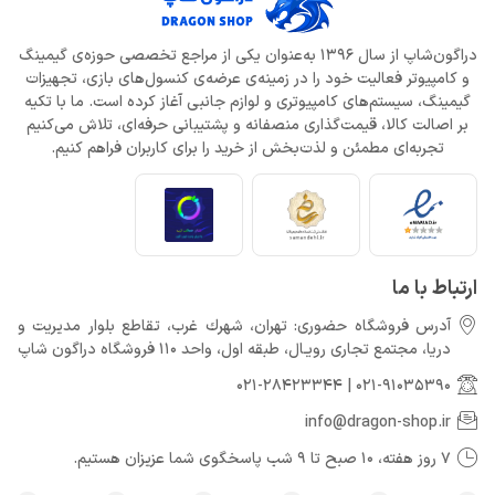
دراگون‌شاپ از سال 1396 به‌عنوان یکی از مراجع تخصصی حوزه‌ی گیمینگ
و کامپیوتر فعالیت خود را در زمینه‌ی عرضه‌ی کنسول‌های بازی، تجهیزات
گیمینگ، سیستم‌های کامپیوتری و لوازم جانبی آغاز کرده است. ما با تکیه
بر اصالت کالا، قیمت‌گذاری منصفانه و پشتیبانی حرفه‌ای، تلاش می‌کنیم
تجربه‌ای مطمئن و لذت‌بخش از خرید را برای کاربران فراهم کنیم.
ارتباط با ما
آدرس فروشگاه حضوری: تهران، شهرك غرب، تقاطع بلوار مدیریت و
دريا، مجتمع تجارى رويـال، طبقه اول، واحد 110 فروشگاه دراگون شاپ
021-28423344
|
021-91035390
info@dragon-shop.ir
7 روز هفته، 10 صبح تا 9 شب پاسخگوی شما عزیزان هستیم.