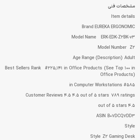
مشخصات فنی
Item details
Brand EUREKA ERGONOMIC
Model Name ERK-EDK-Z2BK-v3
Model Number Z2
Age Range (Description) Adult
Best Sellers Rank #225,141 in Office Products (See Top 100 in
Office Products)
#585 in Computer Workstations
Customer Reviews 4.5 4.5 out of 5 stars 789 ratings
4.5 out of 5 stars
ASIN B07DCQ7DD3
Style
Style Z2 Gaming Desk