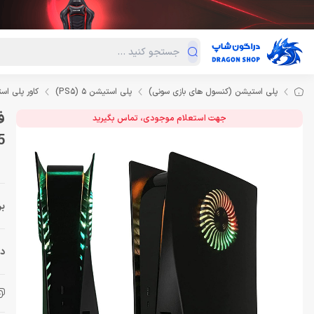
دسته‌بندی محصولات
فروش ویژه
دراگون لند
درا
پلی استیشن (کنسول های بازی سونی)
پلی استیشن 5 (PS5)
کاور پلی اس
جهت استعلام موجودی، تماس بگیرید
5
بر
دس