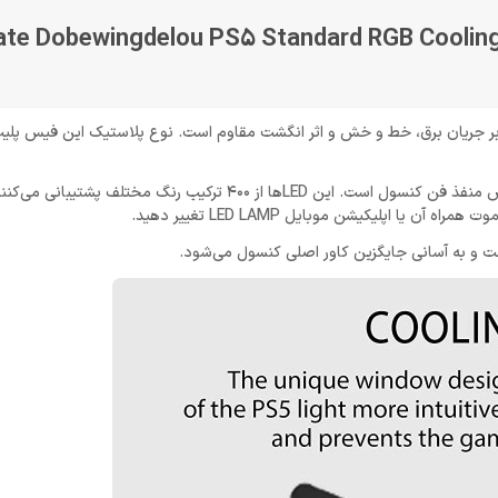
پلیت مخصوص پلی استیشن Dobewingdelou PS5 Standard RGB Cooling Vent
دوام ABS ساخته شده است و در برابر جریان برق، خط و خش و اثر انگشت مقاوم است. نوع پلاستیک این فیس
این فیس پلیت دارای نوار LED برای دو طرف کنسول و نوار LED مخصوص منفذ فن کنسول است. این LEDها از 400 ترکیب رنگ مختلف پش