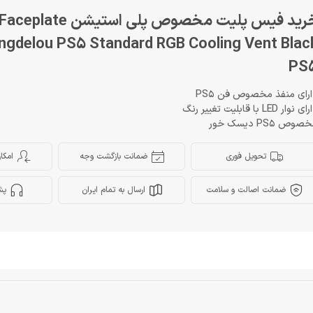
خرید فیس پلیت مخصوص پلی استیشن Faceplate
ngdelou PS5 Standard RGB Cooling Vent Blac
PS
رای منفذ مخصوص فن PS5
 نوار LED با قابلیت تغییر رنگ
وص PS5 دیسک خور
تحویل فوری
ضمانت بازگشت وجه
امکا
ضمانت اصالت و سلامت
ارسال به تمام ایران
پش