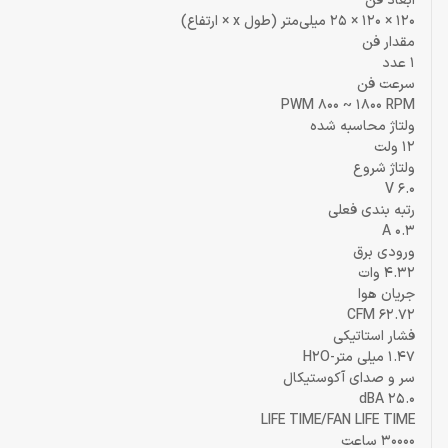
ابعاد فن
120 × 120 × 25 میلی‌متر (طول x × ارتفاع)
مقدار فن
1 عدد
سرعت فن
PWM 800 ~ 1800 RPM
ولتاژ محاسبه شده
12 ولت
ولتاژ شروع
6.0 V
رتبه بندی فعلی
0.3 A
ورودی برق
4.32 وات
جریان هوا
62.72 CFM
فشار استاتیکی
1.47 میلی متر-H2O
سر و صدای آکوستیکال
25.0 dBA
LIFE TIME/FAN LIFE TIME
30000 ساعت