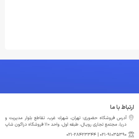
ارتباط با ما
آدرس فروشگاه حضوری: تهران، شهرك غرب، تقاطع بلوار مدیریت و
دريا، مجتمع تجارى رويـال، طبقه اول، واحد 110 فروشگاه دراگون شاپ
021-28423344
|
021-91035390