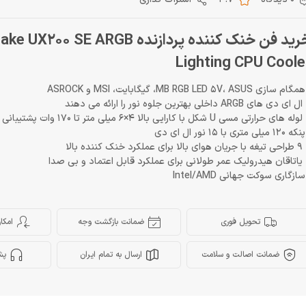
خرید فن خنک کننده پردازنده 0 SE ARGB
Lighting CPU Coole
م سازی MB RGB LED 5V، ASUS، گیگابایت، MSI و ASROCK
ای دی های ARGB داخلی بهترین جلوه نور را ارائه می دهند
ه های حرارتی مسی U شکل با کارایی بالا 4×6 میلی متر تا 170 وات پشتیبانی می کنند
1 میلی متری با 15 نور ال ای دی
رای عملکرد خنک کننده بالا
یاتاقان هیدرولیک عمر طولانی برای عملکرد قابل اعتماد و بی صدا
ازگاری سوکت جهانی Intel/AMD
تحویل فوری
ضمانت بازگشت وجه
امکا
ضمانت اصالت و سلامت
ارسال به تمام ایران
پش