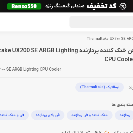
گون لوت
تماس با ما
درباره ما
مجله دراگون شاپ
فن خنک کننده پردازنده X200 SE ARGB Lighting
CPU Coole
00 SE ARGB Lighting CPU Cooler
ند
ترمالتیک (Thermaltake)
ته بندی ها
پردازنده
خنک کننده و فن پردازنده
فن بادی پردازنده
فن و خنک کننده ک
0 دیدگاه
4.7
اشتراک گذاری