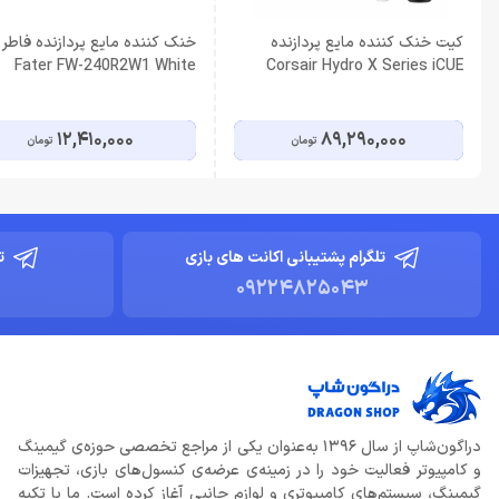
کیت خنک کننده مایع پردازنده
خنک کننده مایع پردازنده فاطر
Fater FW-240R2W1 White
Corsair Hydro X Series iCUE
XH303i RGB Pro White
12,410,000
89,290,000
تومان
تومان
تلگرام پشتیبانی اکانت های بازی
ت
09224825043
دراگون‌شاپ از سال 1396 به‌عنوان یکی از مراجع تخصصی حوزه‌ی گیمینگ
و کامپیوتر فعالیت خود را در زمینه‌ی عرضه‌ی کنسول‌های بازی، تجهیزات
گیمینگ، سیستم‌های کامپیوتری و لوازم جانبی آغاز کرده است. ما با تکیه