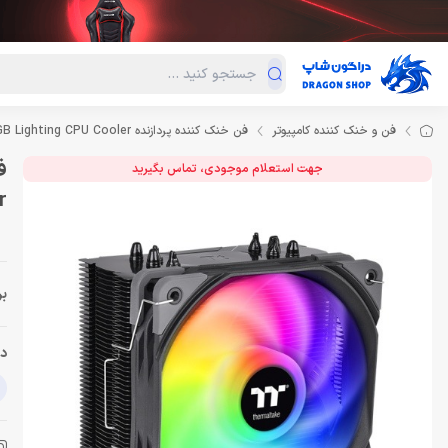
دسته‌بندی محصولات
فروش ویژه
دراگون لند
درا
فن و خنک کننده کامپیوتر
فن خنک کننده پردازنده Thermaltake UX200 SE ARGB Lighting CPU Cooler
جهت استعلام موجودی، تماس بگیرید
r
بر
دس