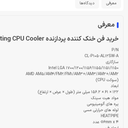
معرفی
دیدگاه‌ها
معرفی
خرید فن خنک کننده پردازنده Thermaltake UX200 SE ARGB Lighting CPU Cooler
P/N
CL-P105-AL12SW-A
سازگاری
Intel LGA 1700/1200/1156/1155/1151/1150
AMD AM5/AM4/FM2/FM1/AM3+/AM3/AM2+/AM2
(سوکت CPU)
ابعاد
122 × 61 × 156.2 میلی متر (طول × عرض × ارتفاع)
مواد هیت سینک
پره های آلومینیومی
لوله های حرارتی مسی
HEATPIPE
Φ6mm x 4 عدد