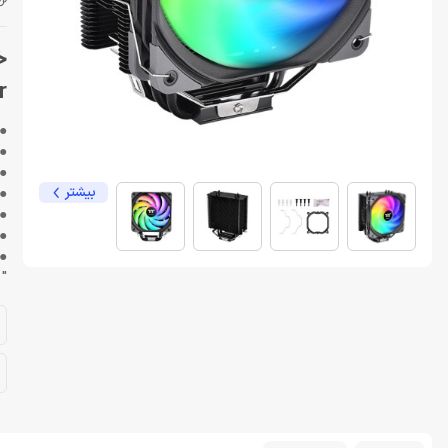
r
●همگا
● ال 
● لول
بیشتر
●پنکه 20
● 9 طراحی تیغه با جریان هوای بالا ب
● 
●س
"