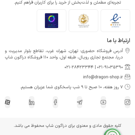
تجربه‌ای مطمئن و لذت‌بخش از خرید را برای کاربران فراهم کنیم.
ارتباط با ما
آدرس فروشگاه حضوری: تهران، شهرك غرب، تقاطع بلوار مدیریت و
دريا، مجتمع تجارى رويـال، طبقه اول، واحد 110 فروشگاه دراگون شاپ
021-28423344
|
021-91035390
info@dragon-shop.ir
7 روز هفته، 10 صبح تا 9 شب پاسخگوی شما عزیزان هستیم.
کلیه حقوق مادی و معنوی برای دراگون شاپ محفوظ می باشد.