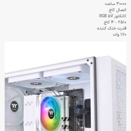
30000 ساعت
اتصال کاج
کانکتور RGB 5V
2510 – 4 کاج
قدرت خنک کننده
170 وات