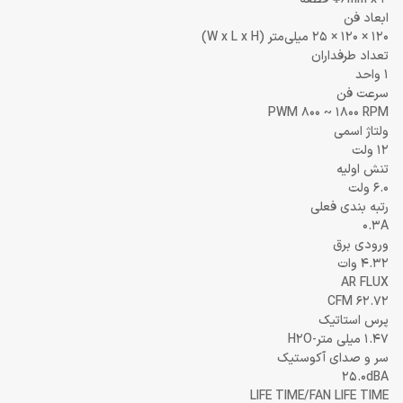
ابعاد فن
120 × 120 × 25 میلی‌متر (W x L x H)
تعداد طرفداران
1 واحد
سرعت فن
PWM 800 ~ 1800 RPM
ولتاژ اسمی
12 ولت
تنش اولیه
6.0 ولت
رتبه بندی فعلی
0.3A
ورودی برق
4.32 وات
AR FLUX
62.72 CFM
پرس استاتیک
1.47 میلی متر-H2O
سر و صدای آکوستیک
25.0dBA
LIFE TIME/FAN LIFE TIME