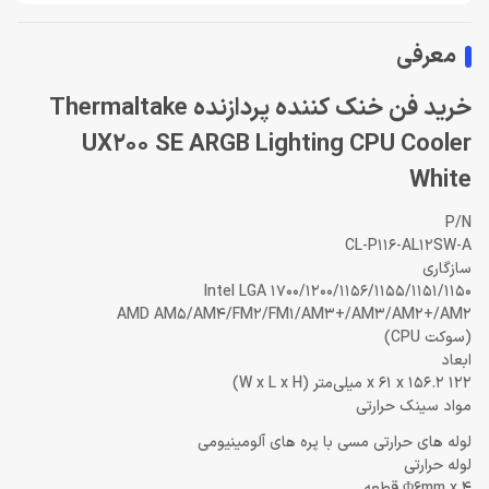
معرفی
خرید فن خنک کننده پردازنده Thermaltake
UX200 SE ARGB Lighting CPU Cooler
White
P/N
CL-P116-AL12SW-A
سازگاری
Intel LGA 1700/1200/1156/1155/1151/1150
AMD AM5/AM4/FM2/FM1/AM3+/AM3/AM2+/AM2
(سوکت CPU)
ابعاد
122 x 61 x 156.2 میلی‌متر (W x L x H)
مواد سینک حرارتی
لوله های حرارتی مسی با پره های آلومینیومی
لوله حرارتی
Φ6mm x 4 قطعه