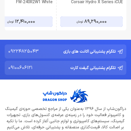
FW-240R2W1 White
Corsair Hydro X Series iCUE
XH303i RGB Pro White
12,410,000
89,290,000
تومان
تومان
09224825043
تلگرام پشتیبانی اکانت های بازی
09100606121
تلگرام پشتیبانی گیفت کارت
دراگون‌شاپ از سال 1396 به‌عنوان یکی از مراجع تخصصی حوزه‌ی گیمینگ
و کامپیوتر فعالیت خود را در زمینه‌ی عرضه‌ی کنسول‌های بازی، تجهیزات
گیمینگ، سیستم‌های کامپیوتری و لوازم جانبی آغاز کرده است. ما با تکیه
بر اصالت کالا، قیمت‌گذاری منصفانه و پشتیبانی حرفه‌ای، تلاش می‌کنیم