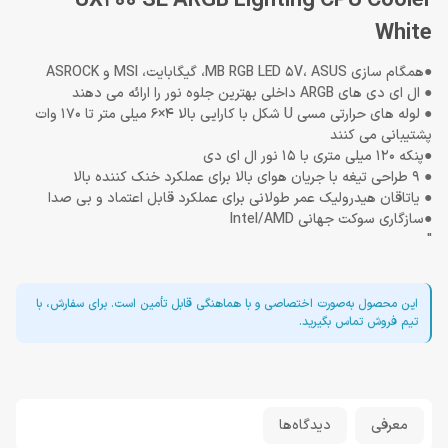
UX200 SE ARGB Lighting CPU Cooler
White
●همگام سازی MB RGB LED 5V، ASUS، گیگابایت، MSI و ASROCK
● ال ای دی های ARGB داخلی بهترین جلوه نور را ارائه می دهند
● لوله های حرارتی مسی U شکل با کارایی بالا 4×6 میلی متر تا 170 وات
پشتیبانی می کنند
●پنکه 120 میلی متری با 15 نور ال ای دی
● 9 طراحی تیغه با جریان هوای بالا برای عملکرد خنک کننده بالا
● یاتاقان هیدرولیک عمر طولانی برای عملکرد قابل اعتماد و بی صدا
●سازگاری سوکت جهانی Intel/AMD
"
این محصول به‌صورت اختصاصی و با هماهنگی قابل تأمین است. برای سفارش، با
تیم فروش تماس بگیرید.
معرفی
دیدگاه‌ها