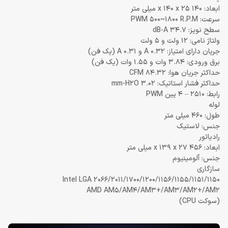
ابعاد: 140 x 140 x 25 میلی متر
سرعت: PWM 500~1800 R.P.M
سطح نویز: 34.7 dB-A
ولتاژ نامی: 12 ولت و 5 ولت
جریان دارای امتیاز: 0.32 A و 0.31 A (یک فن)
برق ورودی: 3.84 وات و 1.55 وات (یک فن)
حداکثر جریان هوا: 84.32 CFM
حداکثر فشار استاتیک: 3.02 mm-H2O
رابط: 2510 – 4 پین PWM
لوله
طول: 460 میلی متر
جنس: لاستیک
رادیاتور
ابعاد: 456 x 139 x 27 میلی متر
جنس: آلومینیوم
سازگاری
Intel LGA 2066/2011/1700/1200/1156/1155/1151/1150
AMD AM5/AM4/AM3+/AM3/AM2+/AM2
(سوکت CPU)