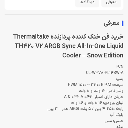
معرفی
دیدگاه‌ها
معرفی
خرید فن خنک کننده پردازنده Thermaltake
TH420 V2 ARGB Sync All-In-One Liquid
Cooler – Snow Edition
P/N
CL-W378-PL14SW-A
پمپ
سرعت: PWM 1500 ~ 3300 R.P.M
ولتاژ نامی: 12 ولت و 5 ولت
جریان دارای امتیاز: 0.43 A & 0.32 A
توان ورودی: 5.16 وات و 1.6 وات
رابط: 2510–4 پین / 5 ولت ARGB هدر – 3 پین
بلوک آب
جنس: مس
پنکه