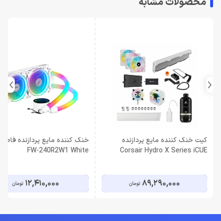
محصولات مشابه
کیت خنک کننده مایع پردازنده
خن
FW-240R2W1 White
Corsair Hydro X Series iCUE
XH303i RGB Pro White
12,410,000
89,290,000
تومان
تومان