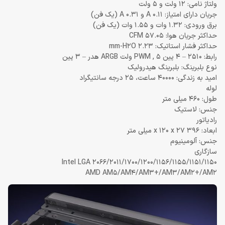
ولتاژ نامی: 12 ولت و 5 ولت
جریان دارای امتیاز: 0.11 A و 0.31 A (یک فن)
برق ورودی: 1.32 وات و 1.55 وات (یک فن)
حداکثر جریان هوا: 57.05 CFM
حداکثر فشار استاتیک: 2.23 mm-H2O
رابط: 2510 – 4 پین PWM , 5 ولت ARGB هدر – 3 پین
نوع بلبرینگ: بلبرینگ هیدرولیک
امید به زندگی: 40000 ساعت، 25 درجه سانتیگراد
لوله
طول: 460 میلی متر
جنس: لاستیک
رادیاتور
ابعاد: 396 x 120 x 27 میلی متر
جنس: آلومینیوم
سازگاری
Intel LGA 2066/2011/1700/1200/1156/1155/1151/1150
AMD AM5/AM4/AM3+/AM3/AM2+/AM2