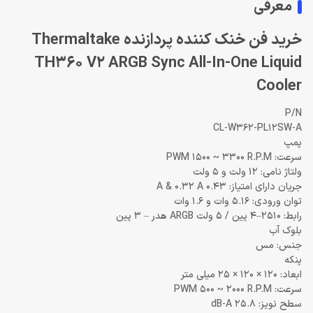
معرفی
خرید فن خنک کننده پردازنده Thermaltake
TH360 V2 ARGB Sync All-In-One Liquid
Cooler
P/N
CL-W362-PL12SW-A
پمپ
سرعت: PWM 1500 ~ 3300 R.P.M
ولتاژ نامی: 12 ولت و 5 ولت
جریان دارای امتیاز: 0.43 A & 0.32 A
توان ورودی: 5.16 وات و 1.6 وات
رابط: 2510–4 پین / 5 ولت ARGB هدر – 3 پین
بلوک آب
جنس: مس
پنکه
ابعاد: 120 × 120 × 25 میلی متر
سرعت: PWM 500 ~ 2000 R.P.M
سطح نویز: 25.8 dB-A