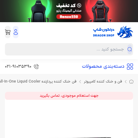
دسته‌بندی محصولات
021-91035390
فن و خنک کننده کامپیوتر
فن خنک کننده پردازنده Thermaltake TH360 V2 ARGB Sync All-In-One Liquid Cooler
جهت استعلام موجودی، تماس بگیرید