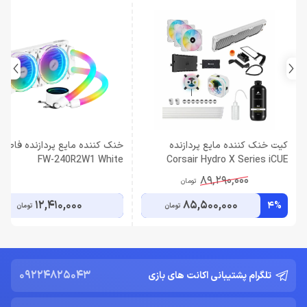
کیت خنک کننده مایع پردازنده
خن
FW-240R2W1 White
Corsair Hydro X Series iCUE
XH303i RGB Pro White
89,290,000
تومان
12,410,000
85,500,000
4%
تومان
تومان
09224825043
تلگرام پشتیبانی اکانت های بازی