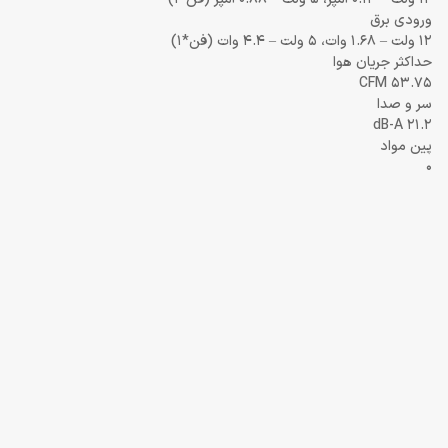
ورودی برق
12 ولت – 1.68 وات، 5 ولت – 4.4 وات (فن*1)
حداکثر جریان هوا
53.75 CFM
سر و صدا
21.2 dB-A
پین مواد
0