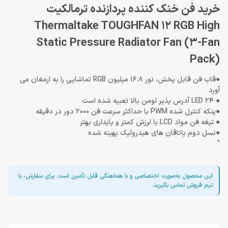
خرید فن خنک کننده پردازنده ترمالکیت
Thermaltake TOUGHFAN 12 RGB High
Static Pressure Radiator Fan (3-Fan
Pack)
●قاب فن قابل پخش، نور 16.8 میلیون RGB تماشایی را به ارمغان می
آورد
● 24 LED آدرس پذیر لومن بالا تعبیه شده است
●پنکه کنترل شده PWM با حداکثر سرعت فن 2000 دور در دقیقه
● تیغه فن مواد LCD با لرزش کمتر و پایداری بهتر
●نسل دوم یاتاقان های هیدرولیک بهینه شده
"
این محصول به‌صورت اختصاصی و با هماهنگی قابل تأمین است. برای سفارش، با
تیم فروش تماس بگیرید.