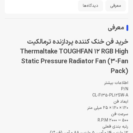
معرفی
دیدگاه‌ها
معرفی
خرید فن خنک کننده پردازنده ترمالکیت
Thermaltake TOUGHFAN 12 RGB High
Static Pressure Radiator Fan (3-Fan
Pack)
اطلاعات بیشتر
P/N
CL-F135-PL12SW-A
ابعاد فن
120 × 120 × 25 میلی متر
سرعت فن
500 ~ 2000 R.P.M
رتبه بندی فعلی
12 ولت – 0.14 آمپر، 5 ولت – 0.88 آمپر (فن*1)