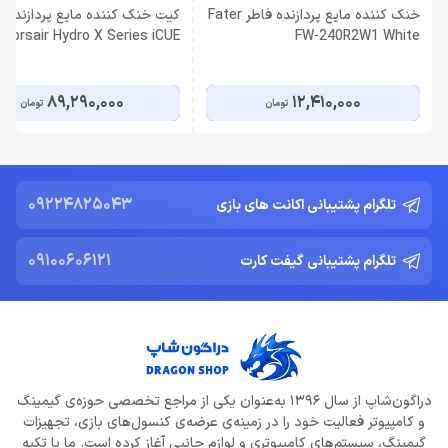
خنک کننده مایع پردازنده فاطر Fater
کیت خنک کننده مایع پردازنده
Corsair Hydro X Series iCUE
FW-240R2W1 White
XH303i RGB Pro White
89,290,000
12,410,000
تومان
تومان
09224825043
تلگرام پشتیبانی اکانت های بازی
09100606121
تلگرام پشتیبانی گیفت کارت
دراگون‌شاپ از سال ۱۳۹۶ به‌عنوان یکی از مراجع تخصصی حوزه‌ی گیمینگ
و کامپیوتر فعالیت خود را در زمینه‌ی عرضه‌ی کنسول‌های بازی، تجهیزات
گیمینگ، سیستم‌های کامپیوتری و لوازم جانبی آغاز کرده است. ما با تکیه