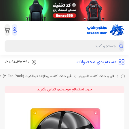
دسته‌بندی محصولات
۰۲۱-۹۱۰۳۵۳۹0
فن و خنک کننده کامپیوتر
فن خنک کننده پردازنده ترمالکیت Thermaltake TOUGHFAN 12 RGB High Static Pressure Radiator Fan (3-Fan Pack)
جهت استعلام موجودی، تماس بگیرید