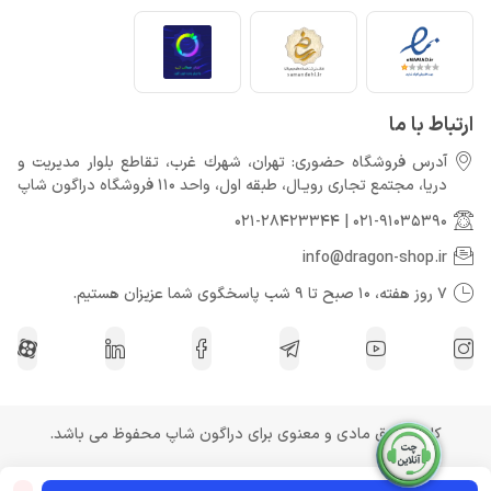
ارتباط با ما
آدرس فروشگاه حضوری: تهران، شهرك غرب، تقاطع بلوار مدیریت و
دريا، مجتمع تجارى رويـال، طبقه اول، واحد 110 فروشگاه دراگون شاپ
021-28423344
|
021-91035390
info@dragon-shop.ir
7 روز هفته، 10 صبح تا 9 شب پاسخگوی شما عزیزان هستیم.
کلیه حقوق مادی و معنوی برای دراگون شاپ محفوظ می باشد.