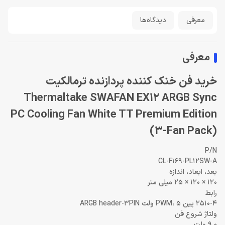
معرفی
دیدگاه‌ها
معرفی
خرید فن خنک کننده پردازنده ترمالکیت
Thermaltake SWAFAN EX12 ARGB Sync
PC Cooling Fan White TT Premium Edition
(3-Fan Pack)
P/N
CL-F169-PL12SW-A
بعد، ابعاد، اندازه
120 × 120 × 25 میلی متر
رابط
2510-4 پین PWM، 5 ولت ARGB header-3PIN
ولتاژ شروع فن
9.0 ولت