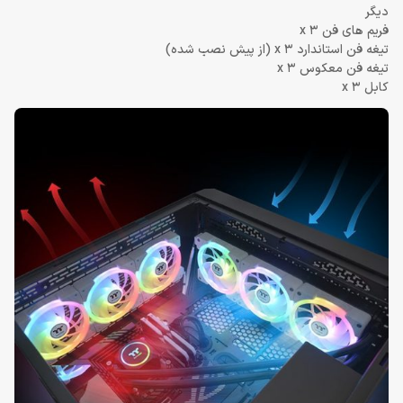
دیگر
فریم های فن x 3
تیغه فن استاندارد x 3 (از پیش نصب شده)
تیغه فن معکوس x 3
کابل x 3