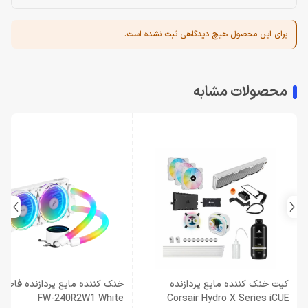
برای این محصول هیچ دیدگاهی ثبت نشده است.
محصولات مشابه
کیت خنک کننده مایع پردازنده
خن
FW-240R2W1 White
Corsair Hydro X Series iCUE