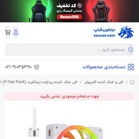
دسته‌بندی محصولات
021-91035390
فن و خنک کننده کامپیوتر
فن خنک کننده پردازنده ترمالکیت Thermaltake SWAFAN EX12 ARGB Sync PC Cooling Fan White TT Premium Edition (3-Fan Pack)
جهت استعلام موجودی، تماس بگیرید