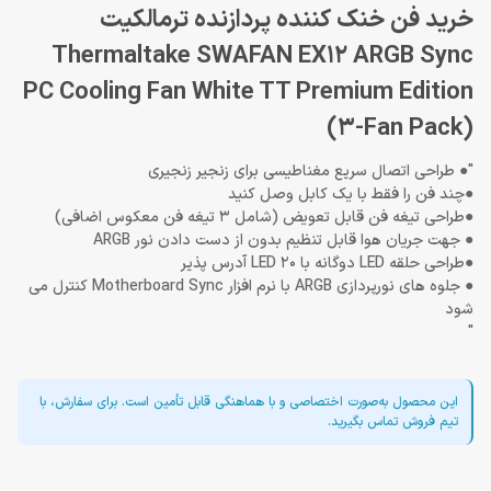
خرید فن خنک کننده پردازنده ترمالکیت
Thermaltake SWAFAN EX12 ARGB Sync
PC Cooling Fan White TT Premium Edition
(3-Fan Pack)
"● طراحی اتصال سریع مغناطیسی برای زنجیر زنجیری
●چند فن را فقط با یک کابل وصل کنید
●طراحی تیغه فن قابل تعویض (شامل 3 تیغه فن معکوس اضافی)
● جهت جریان هوا قابل تنظیم بدون از دست دادن نور ARGB
●طراحی حلقه LED دوگانه با 20 LED آدرس پذیر
● جلوه های نورپردازی ARGB با نرم افزار Motherboard Sync کنترل می
شود
"
این محصول به‌صورت اختصاصی و با هماهنگی قابل تأمین است. برای سفارش، با
تیم فروش تماس بگیرید.