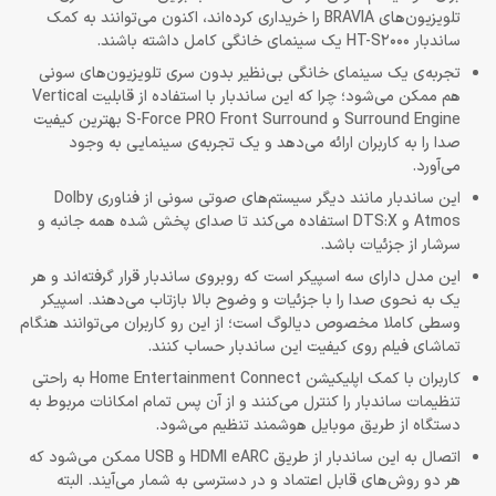
تلویزیون‌های BRAVIA را خریداری کرده‌اند، اکنون می‌توانند به کمک
ساندبار HT-S2000 یک سینمای خانگی کامل داشته باشند.
تجربه‌ی یک سینمای خانگی بی‌نظیر بدون سری تلویزیون‌های سونی
هم ممکن می‌شود؛ چرا که این ساندبار با استفاده از قابلیت Vertical
Surround Engine و S-Force PRO Front Surround بهترین کیفیت
صدا را به کاربران ارائه می‌دهد و یک تجربه‌ی سینمایی به وجود
می‌آورد.
این ساندبار مانند دیگر سیستم‌های صوتی سونی از فناوری Dolby
Atmos و DTS:X استفاده می‌کند تا صدای پخش شده همه جانبه و
سرشار از جزئیات باشد.
این مدل دارای سه اسپیکر است که روبروی ساندبار قرار گرفته‌اند و هر
یک به نحوی صدا را با جزئیات و وضوح بالا بازتاب می‌دهند. اسپیکر
وسطی کاملا مخصوص دیالوگ است؛ از این رو کاربران می‌توانند هنگام
تماشای فیلم روی کیفیت این ساندبار حساب کنند.
کاربران با کمک اپلیکیشن Home Entertainment Connect به راحتی
تنظیمات ساندبار را کنترل می‌کنند و از آن پس تمام امکانات مربوط به
دستگاه از طریق موبایل هوشمند تنظیم می‌شود.
اتصال به این ساندبار از طریق HDMI eARC و USB ممکن می‌شود که
هر دو روش‌های قابل اعتماد و در دسترسی به شمار می‌آیند. البته