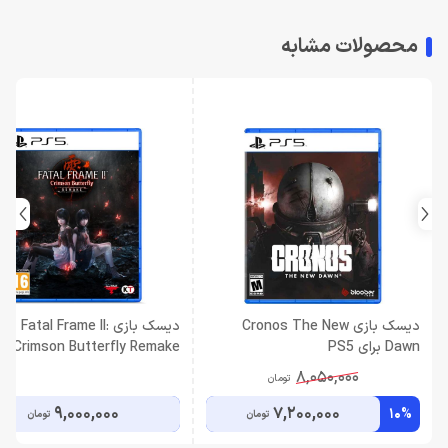
محصولات مشابه
دیسک بازی Cronos The New
دیسک بازی Fatal Frame II:
Dawn برای PS5
tterfly Remake
PS5
8,050,000
تومان
9,000,000
7,200,000
10%
تومان
تومان