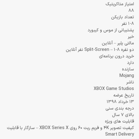
امتیاز متاکریتیک
88
تعداد بازیکن
1-8 نفر
پشتیبانی از موس و کیبورد
خیر
مالتی پلیر – آنلاین
دو نفره Split-Screen – 1-8 نفر آنلاین
خرید درون برنامه‌ای
دارد
سازنده
Mojang
ناشر
XBOX Game Studios
تاریخ عرضه
13 خرداد 1398
درجه بندی سنی
بالای 7 سال
قابلیت های ویژه
کیفیت تصویر 4K و فریم ریت 60 روی XBOX Series X – سازگار با قابلیت
Smart Delivery