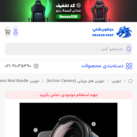
دسته‌بندی محصولات
021-91035390
دوربین
دوربین های ورزشی (Action Camera)
دوربین Gopro HERO13 Black Macro Lens Mod Bundle
جهت استعلام موجودی، تماس بگیرید