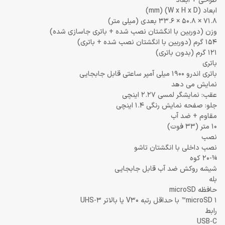
طراحی + ابعاد
ابعاد (W x H x D) (mm)
71.8 × 50.8 × 33.6 بعدی (میلی متر)
وزن (دوربین با انگشتان نصب شده + باتری جاسازی شده)
154 گرم (دوربین با انگشتان نصب شده + باتری)
121 گرم (بدون باتری)
باتری
باتری اندرو 1900 میلی آمپر ساعتی قابل جابجایی
نمایش می دهد
عقب: نمایشگر لمسی 2.27 اینچی
جلو: صفحه نمایش رنگی 1.4 اینچی
مقاوم + ضد آب
10 متر (33 فوت)
نصب
نصب داخلی با انگشتان تاشو
¼-20 کوه
شیشه روکش ضد آب قابل جابجایی
بله
حافظه microSD
1 microSD™ با حداقل رتبه V30 یا بالاتر UHS-3
رابط
USB-C