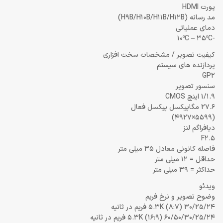
پورت HDMI
مد رسانه (H9B/H10B/H11B/H12B)
دمای عملیاتی
-10ºC – 35ºC
کیفیت تصویر / مشخصات سخت افزاری
پردازنده های سیستم
GP2
سنسور تصویر
1/1.9 اینچ CMOS
27.6 مگاپیکسل پیکسل فعال
(5599×4927)
دیافراگم لنز
F2.5
فاصله کانونی معادل 35 میلی متر
حداقل = 12 میلی متر
حداکثر = 39 میلی متر
ویدئو
وضوح تصویر و نرخ فریم
5.3K (8:7) 30/25/24 فریم در ثانیه
5.3K (16:9) 60/50/30/25/24 فریم در ثانیه