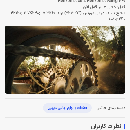
360 Horizon Lock & Horizon Leveling
قفل: خطی + لنز قفل افق
سطح بندی: درون دوربین (23-27*) برای 5.3K60؛ 4K120; 2.7K240;
1080p240
دسته بندی جانبی
قطعات و لوازم جانبی دوربین
نظرات کاربران