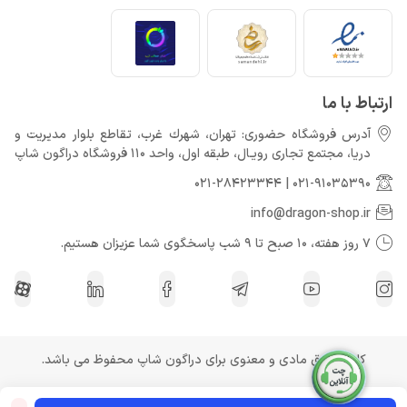
ارتباط با ما
آدرس فروشگاه حضوری: تهران، شهرك غرب، تقاطع بلوار مدیریت و
دريا، مجتمع تجارى رويـال، طبقه اول، واحد 110 فروشگاه دراگون شاپ
021-28423344
|
021-91035390
info@dragon-shop.ir
7 روز هفته، 10 صبح تا 9 شب پاسخگوی شما عزیزان هستیم.
کلیه حقوق مادی و معنوی برای دراگون شاپ محفوظ می باشد.