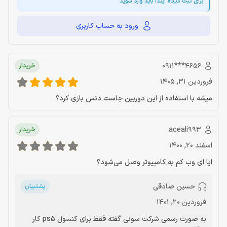
برای ثبت دیگاه ایندا باید وارد شوید
ورود به حساب کاربری
‎0911***4656‎
خریدار
فروردین 31, 1405
میشه با استفاده از این دوربین جاست دنس بازی کرد؟
aceali993
خریدار
اسفند 20, 1400
ایا ای وب کم به کامپیوتر وصل می‌شود؟
حسین صادقی
پشتیبان
فروردین 20, 1401
به صورت رسمی شرکت سونی گفته فقط برای کنسول ps5 کار