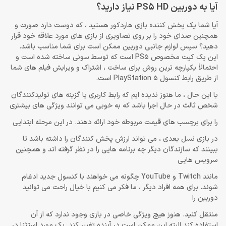
آیا به دوربین PS5 HD نیاز دارید؟
آیا شما یک پخش کننده بازی هاردکور هستید ، که دوست دارد صورت و
همچنین صدای خود را بر روی تصاویری از بازی های مورد علاقه خود قرار
دهید؟ سپس لوازم جانبی دوربین ممکن است برای شما مناسب باشد.
این یک کیت مخصوص PS5 است که توسط سونی ساخته شده است و
احتمالاً یکپارچه ترین روش برای ساخت ، اشتراک و ویرایش فیلم های شما
از طریق رابط کنسول PlayStation 5 است.
با این حال ، ما هنوز ندیده ایم که رابط کاربری یا گزینه های تولیدکنندگان
شخص ثالث در حال اجرا باشد که به خوبی می توانند ویژگی های بیشتری
را برای برچسب های قیمت مربوطه خود ارائه دهند. در این مرحله ابتدایی
در بازی نسل بعدی ، می تواند ارزش پخش کنندگان را داشته باشد تا
ببینند که سازندگان دیگر چه برنامه هایی را در نظر گرفته اند و همچنین
سرویس هایی
مانند Twitch و YouTube چگونه می خواهند با کنسول جدید ادغام
شوند. برای همه افراد دیگر ، ما فکر می کنیم با خیال راحت می توانید
دوربین را
منتقل کنید. هنوز هیچ ویژگی خاصی در بازی وجود ندارد که از آن
استفاده کند البته این ممکن است در آینده تغییر کند. یک مورد استثنا در