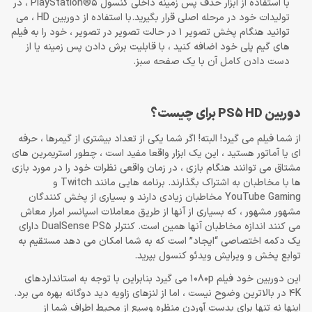
با استفاده از ابزار حذف پس زمینه داخلی کنسول PlayStation®5 ، در
تولیدات خود در مرحله اصلی قرار بگیرید.با استفاده از دوربین HD ، می
توانید هنگام پخش تصویر 1 در حالت تصویر در تصویر ، خود را به فیلم
های گیم پلی خود اضافه کنید ، با قابلیت برش دادن پس زمینه یا از
دست دادن کامل آن با یک صفحه سبز.
دوربین PS5 HD برای چیست؟
از شما فیلم می گیرد! البته! اگر شما یکی از تعداد بیشتری از گیمرها ، حرفه
ای یا آماتور هستید ، این یک ابزار واقعا مفید است ، چطور استریمرین های
مشتاق می توانند هنگام بازی ، در زمان واقعی نظرات خود را در مورد بازی
ها با مخاطبان به اشتراک بگذارند. برنامه هایی مانند Twitch و
YouTube Gaming مخاطبان زیادی دارند و بسیاری از پخش کنندگان
مشهور مشهور ، که بسیاری از آنها از طریق معاملات اسپانسر امرار معاش
می کنند اندازه مخاطبان آنها همین است. کنترلر DualSense PS5 دارای
یک دکمه اختصاصی “ایجاد” است که به شما امکان می دهد مستقیم به
توابع پخش و ویرایش ویدئو کنسول بپرید.
این دوربین خود فیلم 1080p می گیرد بنابراین با توجه به استانداردهای
4K در بالاترین وضوح نیست ، اما از لنزهای زاویه دید دوگانه بهره می برد.
اینها نه تنها برای بدست آوردن منظره وسیع از محیط اطراف شما از