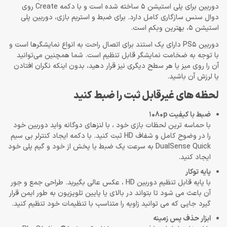
دوربین برای پلی استیشن 5 ساخته شده است و با دکمه Create روی
دوال سنس سازگاری کامل دارد. برای ضبط و استریم بازی، دوربین پلی
استیشن 5، بهترین وبکم است.
دوربین PS5 دارای یک استند برای اتصال راحت به انواع نمایشگرها است و
با توجه به ضخامت نمایشگر قابل تنظیم است. شما همچنین می‌توانید
آن را روی میز یا هر سطح دیگری نیز قرار دهید، بدون اینکه نگران افتادن
یا لرزش آن باشید.
لحظه های غیرقابل ثبت را ضبط کنید
ضبط با کیفیت 1080p
با حماسه ترین لحظات بازی خود ، با لنزهای دوگانه واید دوربین خود
را در وضوح کامل و شفاف HD ثبت کنید. با دکمه ایجاد کنترلر بی سیم
DualSense Quick به سرعت یک ضبط یا پخش از خود و گیم پلی خود
ایجاد کنید.
پایه توکار
با پایه قابل تنظیم دوربین HD ، عکس عالی بگیرید. طراحی جمع و جور
آن باعث می شود تا بتواند در بالای یا پایین تلویزیون به طور ایمن قرار
گیرد جایی که می توانید زاویه را متناسب با تنظیمات خود تنظیم کنید.
ابزار حذف پس زمینه