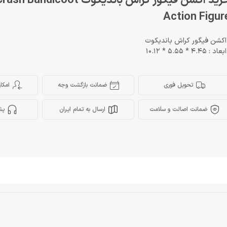
خرید اکشن فیگور کراش باندیکوت icoot
Action Figur
اکشن فیگور کراش باندیکوت
ابعاد : 4.45 * 5.55 * 10.12
تحویل فوری
ضمانت بازگشت وجه
امکا
ضمانت اصالت و سلامت
ارسال به تمام ایران
پش