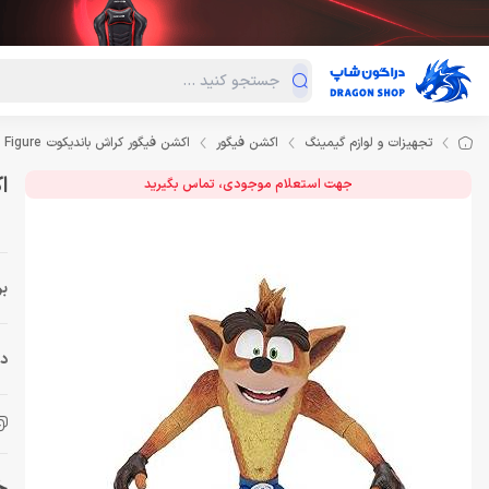
دسته‌بندی محصولات
فروش ویژه
دراگون لند
درا
تجهیزات و لوازم گیمینگ
اکشن فیگور
اکشن فیگور کراش باندیکوت NECA Crash Bandicoot Action Figure
اک
جهت استعلام موجودی، تماس بگیرید
بر
دس