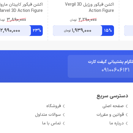
اکشن فیگور ورژیل Vergil 3D
arvel 3D Action Figure
Action Figure
3,890,000
2,290,000
تومان
توما
2,990,000
1,939,000
23%
15%
تومان
لگرام پشتیبانی گیفت کارت
09100606121
دسترسی سریع
صفحه اصلی
فروشگاه
قوانین و مقررات
سوالات متداول
درباره ما
تماس با ما