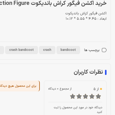
خرید اکشن فیگور کراش باندیکوت NECA Crash Bandicoot Action Figure
اکشن فیگور کراش باندیکوت
ابعاد : 4.45 * 5.55 * 10.12
برچسب ها
crash bandicoot
crash
bandicoot
نظرات کاربران
برای این محصول هیچ دیدگا
0
از 5
از مجموع 0 دیدگاه
دیدگاه خود در مورد این محصول را ثبت
کنید