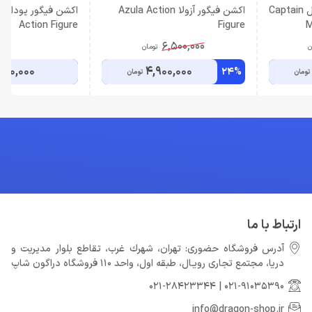
اکشن فیگور کاپیتان مارول Captain
اکشن فیگور آزولا Azula Action
Action Figure
Figure
M
6,500,000
ن
تومان
690,000
4,900,000
24%
تومان
تومان
ارتباط با ما
آدرس فروشگاه حضوری: تهران، شهرك غرب، تقاطع بلوار مدیریت و
دريا، مجتمع تجارى رويـال، طبقه اول، واحد 110 فروشگاه دراگون شاپ
021-28423344
|
021-91035390
info@dragon-shop.ir