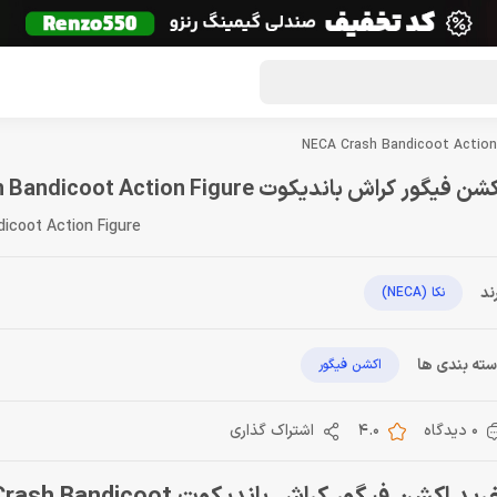
گون لوت
تماس با ما
درباره ما
مجله دراگون شاپ
شن فیگور کراش باندیکوت NECA Crash Bandicoot Action Figure
icoot Action Figure
ند
نکا (NECA)
ته بندی ها
اکشن فیگور
0 دیدگاه
4.0
اشتراک گذاری