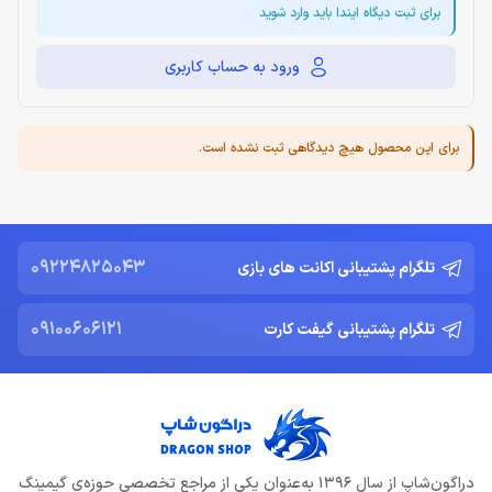
برای ثبت دیگاه ایندا باید وارد شوید
ورود به حساب کاربری
برای این محصول هیچ دیدگاهی ثبت نشده است.
09224825043
تلگرام پشتیبانی اکانت های بازی
09100606121
تلگرام پشتیبانی گیفت کارت
دراگون‌شاپ از سال 1396 به‌عنوان یکی از مراجع تخصصی حوزه‌ی گیمینگ