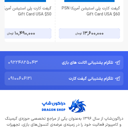
گیفت کارت پلی استیشن آمریکا PSN
گیفت
Gift Card USA $50
Gift Card USA $60
10,490,000
13,600,000
تومان
تومان
09224825043
تلگرام پشتیبانی اکانت های بازی
09100606121
تلگرام پشتیبانی گیفت کارت
دراگون‌شاپ از سال 1396 به‌عنوان یکی از مراجع تخصصی حوزه‌ی گیمینگ
و کامپیوتر فعالیت خود را در زمینه‌ی عرضه‌ی کنسول‌های بازی، تجهیزات