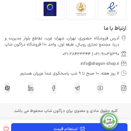
ارتباط با ما
آدرس فروشگاه حضوری: تهران، شهرك غرب، تقاطع بلوار مدیریت و
دريا، مجتمع تجارى رويـال، طبقه اول، واحد 110 فروشگاه دراگون شاپ
021-28423344
|
021-91035390
info@dragon-shop.ir
7 روز هفته، 10 صبح تا 9 شب پاسخگوی شما عزیزان هستیم.
کلیه حقوق مادی و معنوی برای دراگون شاپ محفوظ می باشد.
استعلام قیمت