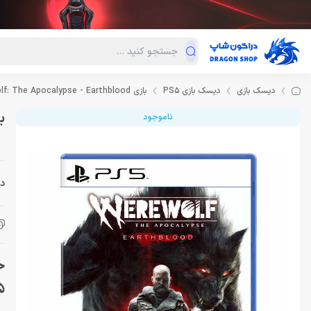
دسته‌بندی محصولات
فروش ویژه
دراگون لند
درا
دیسک بازی
دیسک بازی PS5
بازی Werewolf: The Apocalypse - Earthblood برای PS5
بازی blood
ناموجود
دس
5