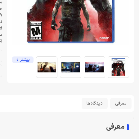
م
ح
9 گیگابای
نا
od
س
اک
بیشتر
معرفی
دیدگاه‌ها
معرفی