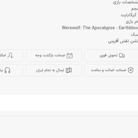
شخصات بازی
جم
ت
م بازی
Werewolf: The Apocalypse - Earthblo
بک
شن نقش آفرینی
تحویل فوری
ضمانت بازگشت وجه
امکا
ضمانت اصالت و سلامت
ارسال به تمام ایران
پش