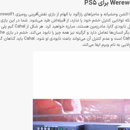
ست و به دلیل اینکه توانایی کنترل خشم خود را ندارد، از قبیله‌اش طرد می‌شود. شما در این ب
انسان، گرگ و گرگینه cahal را بر عهده خواهید داشت و با افرادی ک
دارد؛ گرگ می‌تواند مخفیانه در
Apocalypse – Earthblood بزرگترین سلاح و در عین حال نقطه ضعف Cahal است و عدم کنت
ایی به نام ویرم ایفا می‌کند.