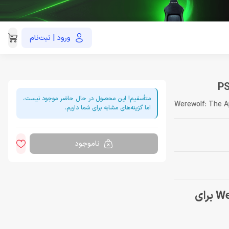
ورود | ثبت‌نام
021-91035390
متأسفیم! این محصول در حال حاضر موجود نیست،
Werewolf: The A
اما گزینه‌های مشابه برای شما داریم.
ناموجود
خرید بازی Werewolf: The Apocalypse - Earthblood برای