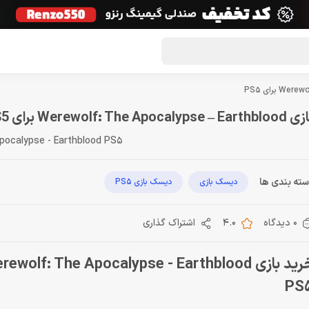
گون لوت
تماس با ما
درباره ما
مجله دراگون شاپ
Werewolf: The Apocalypse – Earth برای PS5
pocalypse - Earthblood PS5
ته بندی ها
دیسک بازی
دیسک بازی PS5
0 دیدگاه
4.0
اشتراک گذاری
PS