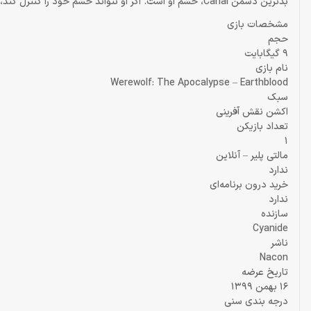
بدترین دشمن Cahal، خشم او است. اگر او نتواند خشم خود را کنترل کند، عقل و روان خود را از دست می‌دهد و ویرم او را کنترل خواهد کرد.
مشخصات بازی
حجم
9 گیگابایت
نام بازی
Werewolf: The Apocalypse – Earthblood
سبک
اکشن نقش آفرینی
تعداد بازیکن
1
مالتی پلیر – آنلاین
ندارد
خرید درون برنامه‌ای
ندارد
سازنده
Cyanide
ناشر
Nacon
تاریخ عرضه
16 بهمن 1399
درجه بندی سنی