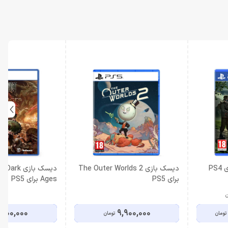
دیسک بازی The Outer Worlds 2
دیسک بازی 
برای PS5
Ages برای PS5
ن
,000,000
9,900,000
تومان
تومان