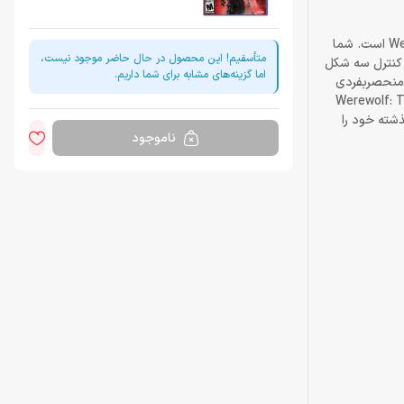
بازی Werewolf: The Apocalypse – Earthblood تجربه‌ای منحصربفرد با اکشن وحشیانه و ماجراهای رازآلود با الهام از بازی نقش‌آفرینی رومیزی Werewolft است. شما
متأسفیم! این محصول در حال حاضر موجود نیست،
ازی کنترل سه شکل
اما گزینه‌های مشابه برای شما داریم.
ه در حال نابودی گایا، مادرزمین هستند، مبارزه خواهید کرد. هر شکل از Cahal گیم پلی منحصربفردی
 محیط‌های بازی رفت و آمد کند، انسان با دیگر انسان‌ها تعامل دارد و گرگینه نیز همه چیز را نابود می‌کند. خشم در بازی Werewolf: The
رل آن می‌تواند باعث نابودی او شود. Cahal باید گناهان گذشته خود را
ناموجود