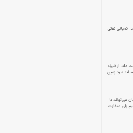
. کمپانی نفتی
 داد، از قبیله
د را در میانه نبرد زمین
 مزایای خاصی دارند. گرگ می‌تواند مخفیانه بگردد، Cahal در قامت انسان می‌تواند با
یم پلی متفاوت