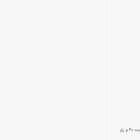
نسخه Complete Edition بازی Tennis World Tour شامل بازی Tennis World Tour به همراه تمام آپدیت‌ها و قابلیت اجرای بازی با رزولوشن 4K، فریم ریت 60 و ری