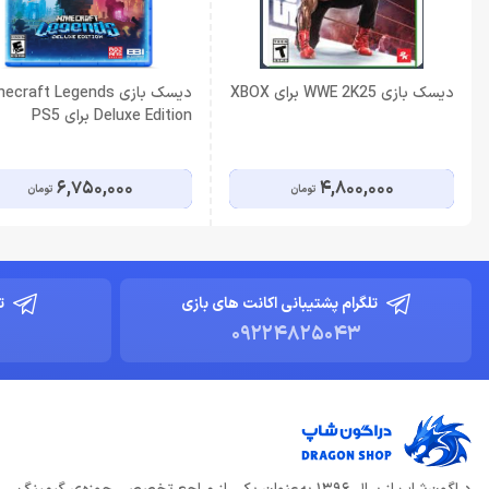
دیسک بازی WWE 2K25 برای XBOX
دیسک بازی ecraft Legends
Deluxe Edition برای PS5
6,750,000
4,800,000
تومان
تومان
تلگرام پشتیبانی اکانت های بازی
ت
09224825043