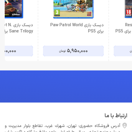
Resid:
دیسک بازی Paw Patrol World
دیسک بازی 
برای PS5
Sane Trilogy برای PS4
,100,000
5,950,000
ن
تومان
ارتباط با ما
آدرس فروشگاه حضوری: تهران، شهرك غرب، تقاطع بلوار مدیریت و