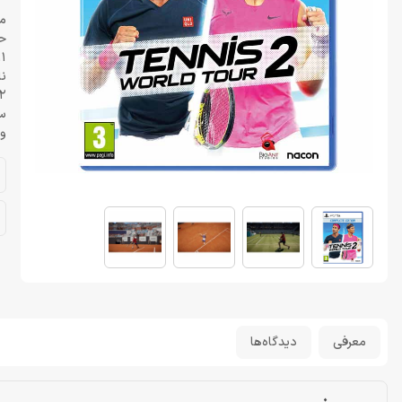
م
ح
11 گیگاب
نا
 2
س
و
معرفی
دیدگاه‌ها