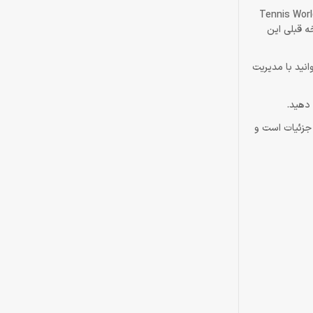
س بازی کنید یا کاراکتر خود را بسازید و تبدیل به یک قهرمان شوید. بازی Tennis World Tour 2
ه قبلی این
انید با مدیریت
 دهید.
تر در جزئیات است و