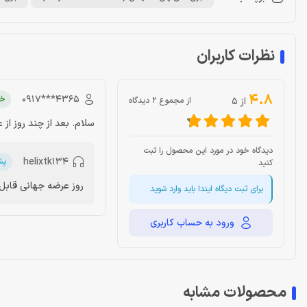
نظرات کاربران
4.8
‎0917***4365‎
خر
از 5
از مجموع 2 دیدگاه
سلام. بعد از چند روز از
دیدگاه خود در مورد این محصول را ثبت
helixtk134
پش
کنید
روز عرضه جهانی قاب
برای ثبت دیگاه ایندا باید وارد شوید
ورود به حساب کاربری
محصولات مشابه