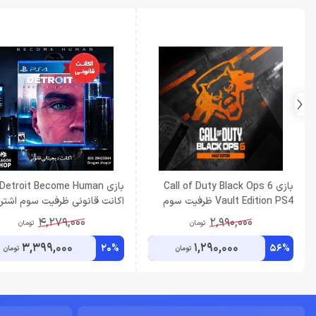
بازی Call of Duty Black Ops 6
بازی Detroit Become Human
Vault Edition PS4 ظرفيت سوم
اکانت قانونی ظرفیت سوم اشترا
ظرفیت سوم اشتراکی
4,279,000
2,990,000
تومان
تومان
3,399,000
1,290,000
20%
56%
تومان
تومان