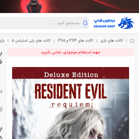
دسته‌بندی محصولات
فروش ویژه
دراگون لند
درا
اکانت های بازی
اکانت های PS4 و PS5
اکانت های پلی استیشن 5
بازی Resident Evil 9 Requiem Deluxe Edition اکان
جهت استعلام موجودی، تماس بگیرید
ظ
دس
5