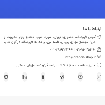
ارتباط با ما
آدرس فروشگاه حضوری: تهران، شهرك غرب، تقاطع بلوار مدیریت و
دريا، مجتمع تجارى رويـال، طبقه اول، واحد 110 فروشگاه دراگون شاپ
021-28423344
|
021-91035390
info@dragon-shop.ir
7 روز هفته، 10 صبح تا 9 شب پاسخگوی شما عزیزان هستیم.