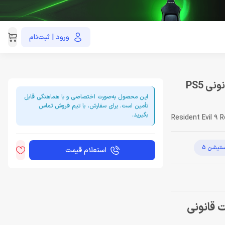
ورود | ثبت‌نام
021-91035390
بازی Resident Evil 9 Requiem Deluxe Edition اکانت قانونی PS5
این محصول به‌صورت اختصاصی و با هماهنگی قابل
تأمین است. برای سفارش، با تیم فروش تماس
بگیرید.
Resident Evil 9 
ستیشن 5
استعلام قیمت
Resident Evil 9 Requiem  اکانت قانونی