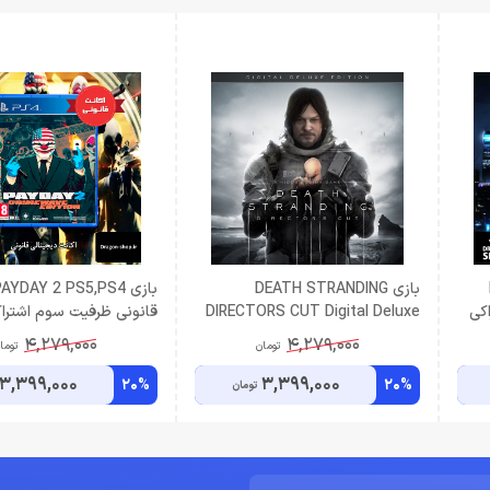
بازی DEATH STRANDING
کی
DIRECTORS CUT Digital Deluxe
قانونی ظرفیت سوم اشترا
Edition اکانت قانونی PS5 ظرفیت
4,279,000
4,279,000
تومان
توما
سوم اشتراکی
3,399,000
3,399,000
20%
20%
تومان