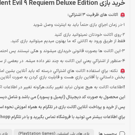
خرید بازی Resident Evil 9 Requiem Deluxe Edition اکانت قانونی PS5
اکانت های ظرفیت 3 اشتراکی:
1-در زمان اجراي بازی حتماً باید به اينترنت وصل شويد
2-روی اکانت خودتان نمیتوانید بازی کنید
فقط از طریق ورود به اکانتی که ما بهتون میدیم میتوانید بازی کنید.
3-این اکانت ها بصورت قانونی خریداری میشوند و هکی نیستند پس احتمال بن شدن ندارند و داراي پشتيباني فروشگاه مي باشند.
4-منظور از اشتراكي يعني اين اكانت به چند نفر داده ميشه. در بعضی از ساعات ممکنه قفل بازی دیر تر باز بشه .اما قفل هيچگاه دائمي نميشه
نكته: براي استفاده اكانت هاي اشتراكي درسته كه بايد آنلاين بشين ا
بخش داستاني يا آفلاين بازي هست و قابليت بازي كردن به صورت آنلاين را
❗️اطلاعات اکانت به هیچ عنوان نباید تغییر بکند،هرگونه تغییر در اطلاعات ا
این محصول به صورت کد دیجیتال (ایمیل و پسورد) می باشد و شامل دیسک
پس از خرید و پرداخت آنلاین اکانت بازی در تلگرام به همراه آموزش نحوه ا
براي اطلاعات بيشتر مي تونيد با فروشگاه تماس بگيريد و يا در تلگرام Dragonshopp@ پيام بديد
برچسب ها
بازی های پلی استیشن (PlayStation Games)
بازی های پ