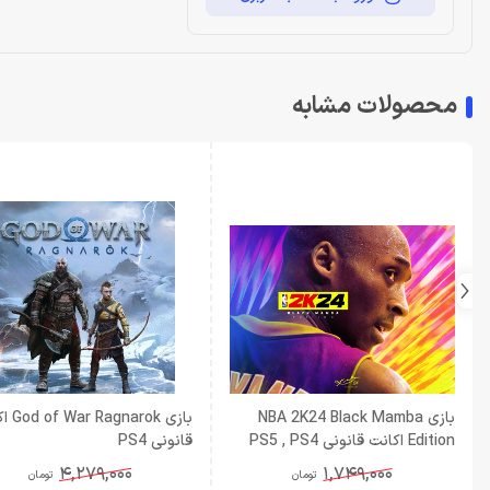
محصولات مشابه
بازی NBA 2K24 Black Mamba
بازی narok
Edition اکانت قانونی PS5 , PS4
قانونی PS4
4,279,000
1,749,000
تومان
تومان