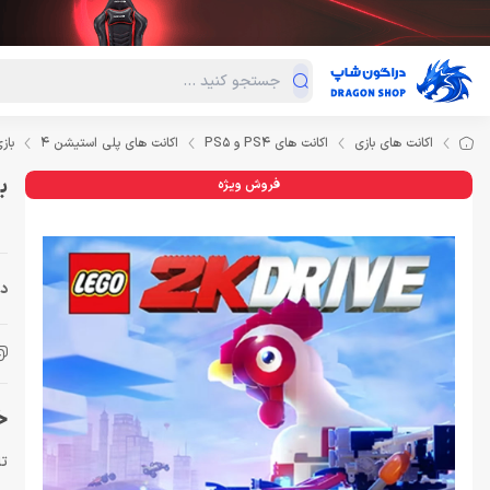
دسته‌بندی محصولات
فروش ویژه
دراگون لند
درا
اکانت های بازی
اکانت های PS4 و PS5
اکانت های پلی استیشن 4
بازی GO 2K Drive PS4
بازی S4
فروش ویژه
دس
خرید
تار