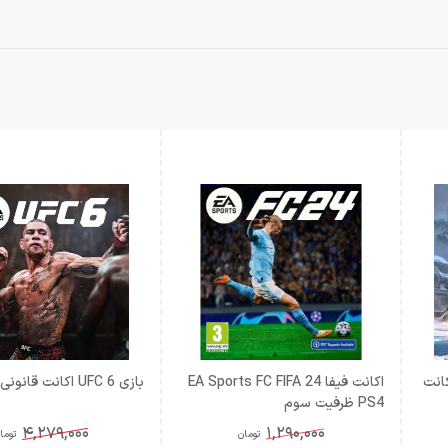
God of War Rag اکانت
اكانت فیفا EA Sports FC FIFA 24
بازی UFC 6 اکانت قانونی PS5
PS4 ظرفيت سوم
4,279,000
1,290,000
تومان
توما