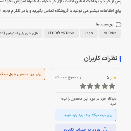
پس از خرید و پرداخت آنلاین اکانت بازی در تلگرام به همراه آموزش نحوه ا
براي اطلاعات بيشتر مي تونيد با فروشگاه تماس بگيريد و يا در تلگرام Dragonshopp@ پيام بديد
برچسب ها
2K Drive
Lego
LEGO® 2K Drive
بازی های پلی استیشن (PlayStation Games)
نظرات کاربران
برای این محصول هیچ دیدگا
0
از 5
از مجموع 0 دیدگاه
دیدگاه خود در مورد این محصول را ثبت
کنید
برای ثبت دیگاه ایندا باید وارد شوید
ورود به حساب کاربری