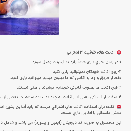
اکانت های ظرفیت 3 اشتراکی:
1-در زمان اجراي بازی حتماً باید به اينترنت وصل شويد
2-روی اکانت خودتان نمیتوانید بازی کنید
فقط از طریق ورود به اکانتی که ما بهتون میدیم میتوانید بازی کنید.
3-این اکانت ها بصورت قانونی خریداری میشوند و هکی نیستند
4-منظور از اشتراكي يعني اين اكانت به چند نفر داده ميشه. در بعضی از ساعات ممکنه قفل بازی دیر تر باز بشه .اما قفل هيچگاه دائمي نميشه
نكته: براي استفاده اكانت هاي اشتراكي درسته كه بايد آنلاين بشين ا
بخش داستاني يا آفلاين بازي هست.
این محصول به صورت کد دیجیتال (ایمیل و پسورد) می باشد و شامل دی