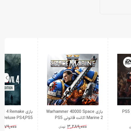
بازی Warhammer 40000 Space
بازی il 4 Remake
Marine 2 اکانت قانونی PS5
Deluxe PS4,PS5 اکانت قانونی
,279,000
3,289,000
ن
تومان