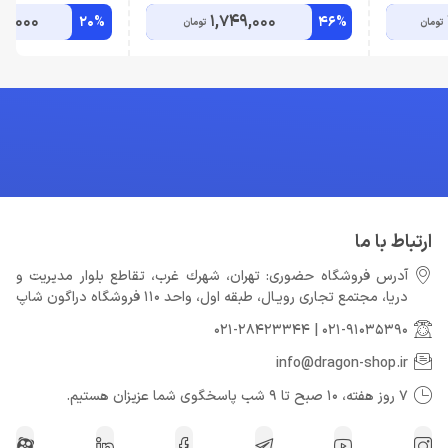
9,000
1,749,000
20%
46%
تومان
تومان
ارتباط با ما
آدرس فروشگاه حضوری: تهران، شهرك غرب، تقاطع بلوار مدیریت و
دريا، مجتمع تجارى رويـال، طبقه اول، واحد 110 فروشگاه دراگون شاپ
021-28423344
|
021-91035390
info@dragon-shop.ir
7 روز هفته، 10 صبح تا 9 شب پاسخگوی شما عزیزان هستیم.