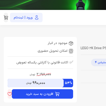
ورود | ثبت‌نام
021-91035390
موجود در انبار
LEGO 2K Drive P
امکان تحویل حضوری
✅
اکانت قانونی با گارانتی یکساله تعویض
ستیشن 4
2,198,000
تومان
990,000
54%
تومان
افزودن به سبد خرید