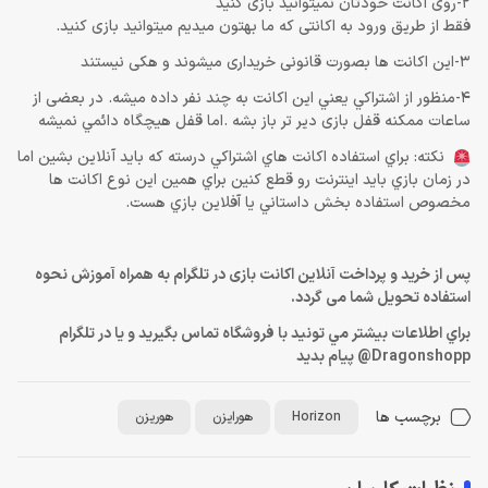
2-روی اکانت خودتان نمیتوانید بازی کنید
فقط از طریق ورود به اکانتی که ما بهتون میدیم میتوانید بازی کنید.
3-این اکانت ها بصورت قانونی خریداری میشوند و هکی نیستند
4-منظور از اشتراكي يعني اين اكانت به چند نفر داده ميشه. در بعضی از
ساعات ممکنه قفل بازی دیر تر باز بشه .اما قفل هيچگاه دائمي نميشه
نكته: براي استفاده اكانت هاي اشتراكي درسته كه بايد آنلاين بشين اما
در زمان بازي بايد اينترنت رو قطع كنين براي همين اين نوع اكانت ها
مخصوص استفاده بخش داستاني يا آفلاين بازي هست.
پس از خرید و پرداخت آنلاین اکانت بازی در تلگرام به همراه آموزش نحوه
استفاده تحویل شما می گردد.
براي اطلاعات بيشتر مي تونيد با فروشگاه تماس بگيريد و يا در تلگرام
Dragonshopp@ پيام بديد
برچسب ها
Horizon
هورایزن
هوریزن