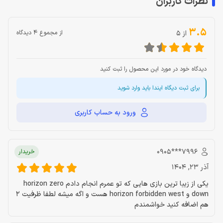
نظرات کاربران
3.5
از 5
از مجموع 4 دیدگاه
دیدگاه خود در مورد این محصول را ثبت کنید
برای ثبت دیگاه ایندا باید وارد شوید
ورود به حساب کاربری
‎0905***7996‎
خریدار
آذر 23, 1404
یکی از زیبا ترین بازی هایی که تو عمرم انجام دادم horizon zero
down و horizon forbidden west هست و اگه میشه لطفا ظرفیت 2
هم اضافه کنید خواشمندم