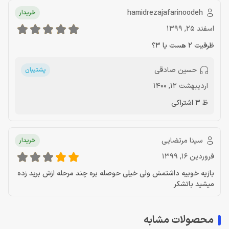
hamidrezajafarinoodeh
خریدار
اسفند 25, 1399
ظرفیت 2 هست یا 3؟
حسین صادقی
پشتیبان
اردیبهشت 12, 1400
ظ 3 اشتراکی
سینا مرتضایی
خریدار
فروردین 16, 1399
بازیه خوبیه داشتمش ولی خیلی حوصله بره چند مرحله ازش برید زده
میشید باتشکر
محصولات مشابه