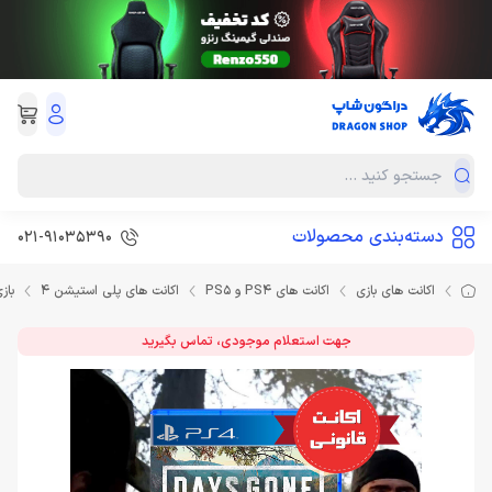
دسته‌بندی محصولات
021-91035390
اکانت های بازی
اکانت های PS4 و PS5
اکانت های پلی استیشن 4
بازی Days Gone اکا
جهت استعلام موجودی، تماس بگیرید