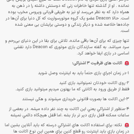
نمانده . او از گذشته تنها خاطرات زنی که دوستش داشته را در ذهن به
همراه دارد که به نظر می‌رسد او نیز به طریقی قربانی ویروس مخرب بوده
است. حالا Deacon عضو یک گروه موتورسواریت که کل دنیا برای آن‌ها در
جاده‌ها خلاصه شده و دیگر زندگی و دوستی برایشان بی معنی شده
است.
تنها چیزی که برای آن‌ها باقی مانده، تلاش برای بقا در این دنیای بی‌رحم و
سرد میباشد. به گفته سازندگان بازی موتوری که Deacon دارد نقشی
اساسی در بازی ایفا خواهد کرد.
اکانت های ظرفیت 3 اشتراکی:
1-در زمان اجراي بازی حتماً باید به اينترنت وصل شويد
2-روی اکانت خودتان نمیتوانید بازی کنید
فقط از طریق ورود به اکانتی که ما بهتون میدیم میتوانید بازی کنید.
3-این اکانت ها بصورت قانونی خریداری میشوند و هکی نیستند
4-منظور از اشتراكي يعني اين اكانت به چند نفر داده ميشه. در بعضی از
ساعات ممکنه قفل بازی دیر تر باز بشه .اما قفل هيچگاه دائمي نميشه
نكته: براي استفاده اكانت هاي اشتراكي درسته كه بايد آنلاين بشين اما
در زمان بازي بايد اينترنت رو قطع كنين براي همين اين نوع اكانت ها