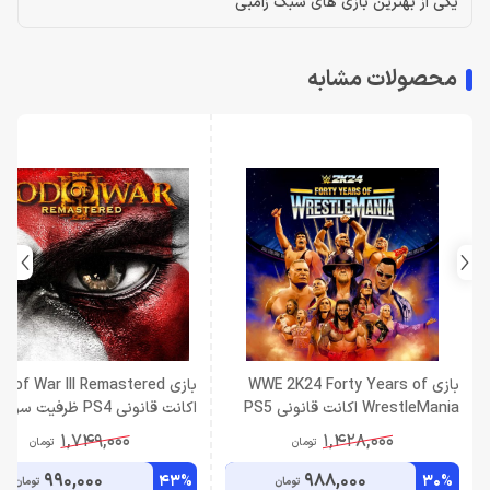
یکی از بهترین بازی های سبک زامبی
محصولات مشابه
بازی WWE 2K24 Forty Years of
بازی d of War III Remastered
WrestleMania اکانت قانونی PS5
اکانت قانونی PS4 ظرفیت سوم
ظرفیت سوم اشتراکی
اشتراکی
1,749,000
1,428,000
تومان
تومان
990,000
988,000
43%
30%
تومان
تومان