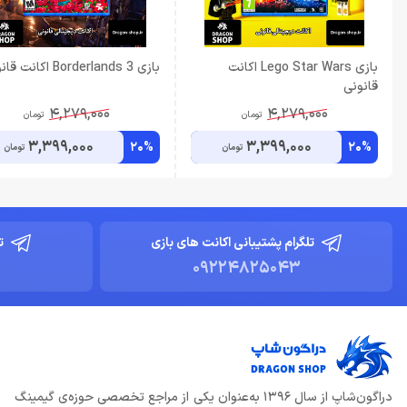
بازی Lego Star Wars اکانت
بازی Borderlands 3 اکانت قانونی
قانونی
4,279,000
4,279,000
تومان
تومان
3,399,000
3,399,000
20%
20%
تومان
تومان
تلگرام پشتیبانی اکانت های بازی
ت
09224825043
دراگون‌شاپ از سال 1396 به‌عنوان یکی از مراجع تخصصی حوزه‌ی گیمینگ