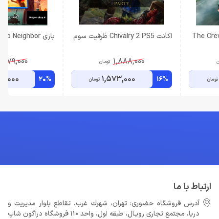
The Crew 
اکانت Chivalry 2 PS5 ظرفیت سوم
بازی Hello Neighbor اکانت قانونی
,279,000
1,888,000
ن
تومان
9,000
1,573,000
20%
16%
تومان
تومان
ارتباط با ما
آدرس فروشگاه حضوری: تهران، شهرك غرب، تقاطع بلوار مدیریت و
دريا، مجتمع تجارى رويـال، طبقه اول، واحد 110 فروشگاه دراگون شاپ