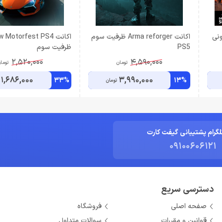
اكانت Arma reforger ظرفيت سوم
اکانت Motorfest PS4
PS5
ظرفیت سوم
2,520,000
4,590,000
تومان
توما
1,686,000
3,990,000
33%
13%
تومان
لگرام پشتیبانی گیفت کارت
09100606121
دسترسی سریع
صفحه اصلی
فروشگاه
قوانین و مقررات
سوالات متداول