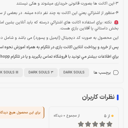
3-این اکانت ها بصورت قانونی خریداری میشوند و هکی نیستند
4-منظور از اشتراكي يعني اين اكانت به چند نفر داده ميشه. در بعضی از ساعات ممکنه قفل بازی دیر تر باز بشه .اما قفل هيچگاه دائمي نميشه
نكته: براي استفاده اكانت هاي اشتراكي درسته كه بايد آنلاين بشين ا
بخش داستاني يا آفلاين بازي هست.
این محصول به صورت کد دیجیتال (ایمیل و پسورد) می باشد و شامل دی
پس از خرید و پرداخت آنلاین اکانت بازی در تلگرام به همراه آموزش نحوه ا
براي اطلاعات بيشتر مي تونيد با فروشگاه تماس بگيريد و يا در تلگرام Dragonshopp@ پيام بديد
برچسب ها
K SOULS III
DARK SOULS 3
DARK SOULS
نظرات کاربران
برای این محصول هیچ دیدگا
0
از 5
از مجموع 0 دیدگاه