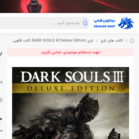
دسته‌بندی محصولات
فروش ویژه
دراگون لند
درا
اکانت های بازی
بازی DARK SOULS III Deluxe Edition اکانت قانونی
بازی tion
جهت استعلام موجودی، تماس بگیرید
دس
خرید 