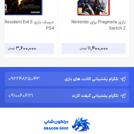
بازی Pragmata برای Nintendo
دیسک بازی t Evil 5
PS4
Switch 2
3,600,000
11,400,000
تومان
تومان
09224825043
تلگرام پشتیبانی اکانت های بازی
09100606121
تلگرام پشتیبانی گیفت کارت