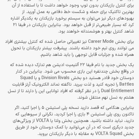
برای کنترل بازیکنان بدون توپ وجود خواهد داشت تا با استفاده از آن
بهترین تاکتیک برای حمله و شکست خط دفاعی به عمل آورید. از
بهبودهای دیگر نیز می‌توان به سیستم برخورد بازیکنان به یکدیگر اشاره
کرد که بسیار طبیعی‌تر از قبل خواهد بود. بنابراین بازیکنان در فیفا 21
شاهد کنترل بهتر و هوشمندانه خواهند بود.
برای بخش Career Mode نیز تغییراتی حاصل شده که کنترل بیشتری افراد
می توانند روی تیم خود داشته باشند. پیشرفت بیشتر بازیکنان با تحول
همراه شده و جزئیات قابل توجهی را باید شاهد باشیم.
یک بخش جدید با نام فیفا 22 آلتیمیت ادیشن هم تدارک دیده شده که
در واقع بخش چندنفره این بازی محسوب می شود. بنابراین در کنار
دوستان خود قادر هستید دو بخش Division Rivals و یا Squad
Battles را تجربه کنید و لذت ببرید. ناگفته نماند الکترونیک آرتز قابلیت
Dual Entitlement را در نظر گرفته که افراد توانایی این را دارند تا از نسل
هشتم به نسل نهم منتقل شوند.
بنابراین هنگامی که قصد دارید نسخه پلی استیشن 5 را اجرا کنید، اگر
تاکنون روی پلی استیشن 4 بازی را اجرا کردید، نگرانی از سیوهایی که
دارید، نباید داشته باشید. همچنین بخش ولتا یا VOLTA از ویژگی‌های
جدید دیگری است که در آن می‌توانید با کمک دوستان خود از طریق
بخش VOLTA Squad به مقابله با دیگر بازیکنان بروید.