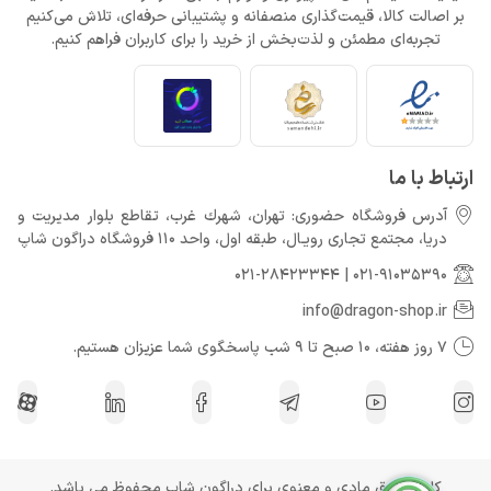
بر اصالت کالا، قیمت‌گذاری منصفانه و پشتیبانی حرفه‌ای، تلاش می‌کنیم
تجربه‌ای مطمئن و لذت‌بخش از خرید را برای کاربران فراهم کنیم.
ارتباط با ما
آدرس فروشگاه حضوری: تهران، شهرك غرب، تقاطع بلوار مدیریت و
دريا، مجتمع تجارى رويـال، طبقه اول، واحد 110 فروشگاه دراگون شاپ
021-28423344
|
021-91035390
info@dragon-shop.ir
7 روز هفته، 10 صبح تا 9 شب پاسخگوی شما عزیزان هستیم.
کلیه حقوق مادی و معنوی برای دراگون شاپ محفوظ می باشد.