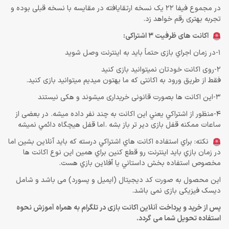
در مجموع فیفا 22 یک نسخه ارتقایافته در مقایسه با نسخه قبلی بوده و
تجربه بهتری رقم خواهد زد.
اکانت های ظرفیت 3 اشتراکی:
1-در زمان اجراي بازی حتماً باید به اينترنت وصل شويد
2-روی اکانت خودتان نمیتوانید بازی کنید
فقط از طریق ورود به اکانتی که ما بهتون میدیم میتوانید بازی کنید.
3-این اکانت ها بصورت قانونی خریداری میشوند و هکی نیستند
4-منظور از اشتراكي يعني اين اكانت به چند نفر داده ميشه. در بعضی از
ساعات ممکنه قفل بازی دیر تر باز بشه .اما قفل هيچگاه دائمي نميشه
نكته: براي استفاده اكانت هاي اشتراكي درسته كه بايد آنلاين بشين اما
در زمان بازي بايد اينترنت رو قطع كنين براي همين اين نوع اكانت ها
مخصوص استفاده بخش داستاني يا آفلاين بازي هست.
این محصول به صورت کد دیجیتال (ایمیل و پسورد) می باشد و شامل
دیسک فیزیکی بازی نمی باشد.
پس از خرید و پرداخت آنلاین اکانت بازی در تلگرام به همراه آموزش نحوه
استفاده تحویل شما می گردد.