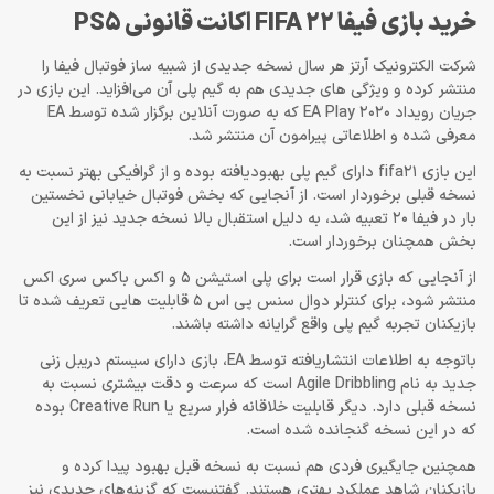
خرید بازی فیفا FIFA 22 اکانت قانونی PS5
شرکت الکترونیک آرتز هر سال نسخه جدیدی از شبیه ساز فوتبال فیفا را
منتشر کرده و ویژگی های جدیدی هم به گیم پلی آن می‌افزاید. این بازی در
جریان رویداد EA Play 2020 که به صورت آنلاین برگزار شده توسط EA
معرفی شده و اطلاعاتی پیرامون آن منتشر شد.
این بازی fifa21 دارای گیم پلی بهبودیافته بوده و از گرافیکی بهتر نسبت به
نسخه قبلی برخوردار است. از آنجایی که بخش فوتبال خیابانی نخستین
بار در فیفا 20 تعبیه شد، به دلیل استقبال بالا نسخه جدید نیز از این
بخش همچنان برخوردار است.
از آنجایی که بازی قرار است برای پلی استیشن 5 و اکس باکس سری اکس
منتشر شود، برای کنترلر دوال سنس پی اس 5 قابلیت هایی تعریف شده تا
بازیکنان تجربه گیم پلی واقع گرایانه داشته باشند.
باتوجه به اطلاعات انتشاریافته توسط EA، بازی دارای سیستم دریبل زنی
جدید به نام Agile Dribbling است که سرعت و دقت بیشتری نسبت به
نسخه قبلی دارد. دیگر قابلیت خلاقانه فرار سریع یا Creative Run بوده
که در این نسخه گنجانده شده است.
همچنین جایگیری فردی هم نسبت به نسخه قبل بهبود پیدا کرده و
بازیکنان شاهد عملکرد بهتری هستند. گفتنیست که گزینه‌های جدیدی نیز