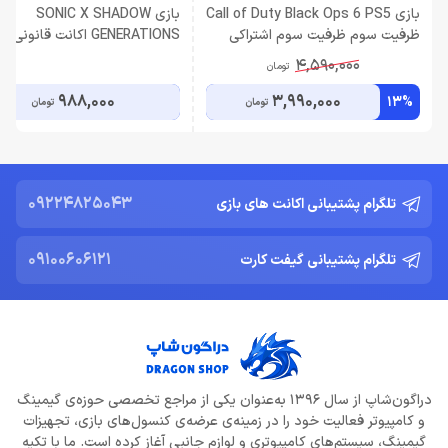
بازی Call of Duty Black Ops 6 PS5
بازی SONIC X SHADOW
ظرفيت سوم ظرفیت سوم اشتراکی
ENERATIONS
ظرفیت سوم اشتراکی
4,590,000
تومان
988,000
3,990,000
13%
تومان
تومان
09224825043
تلگرام پشتیبانی اکانت های بازی
09100606121
تلگرام پشتیبانی گیفت کارت
دراگون‌شاپ از سال 1396 به‌عنوان یکی از مراجع تخصصی حوزه‌ی گیمینگ
و کامپیوتر فعالیت خود را در زمینه‌ی عرضه‌ی کنسول‌های بازی، تجهیزات
گیمینگ، سیستم‌های کامپیوتری و لوازم جانبی آغاز کرده است. ما با تکیه