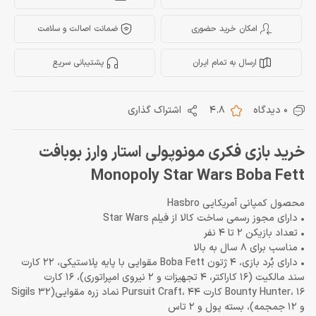
امکان خرید حضوری
ضمانت اصالت و سلامت
ارسال به تمام ایران
پشتیبانی سریع
0 دیدگاه
4.8
اشتراک گذاری
خرید بازی فکری مونوپولی استار وارز بوبافت
Monopoly Star Wars Boba Fett
محصول کمپانی آمریکایی Hasbro
• دارای مجوز رسمی ساخت کالا از فیلم Star Wars
• تعداد بازیکن 2 تا 4 نفر
• مناسب برای 8 سال به بالا
• دارای بُرد بازی، 4 ژتون Boba Fett مقوایی با پایه پلاستیکی، 22 کارت
سند مالکیت (16 کاراکتر، 4 تجهیزات و 2 نیروی امپراتوری)، 16 کارت
Bounty Hunter، 16 کارت Pursuit Craft، 44 نماد زره مقوایی(32 Sigils
و 12 جمجمه)، بسته پول و 2 تاس