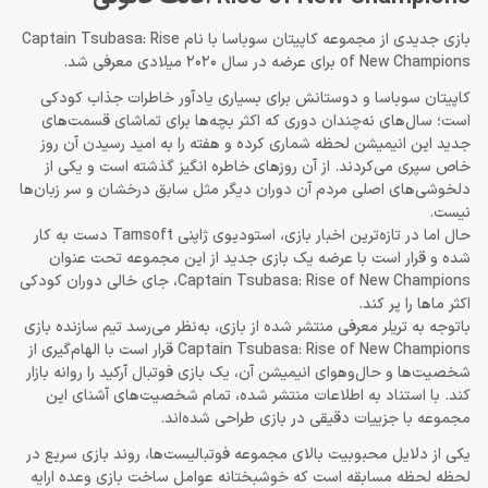
بازی جدیدی از مجموعه کاپیتان سوباسا با نام Captain Tsubasa: Rise
of New Champions برای عرضه در سال 2020 میلادی معرفی شد.
کاپیتان سوباسا و دوستانش برای بسیاری یادآور خاطرات جذاب کودکی
است؛ سال‌های نه‌چندان دوری که اکثر بچه‌ها برای تماشای قسمت‌های
جدید این انیمیشن لحظه شماری کرده و هفته را به امید رسیدن آن روز
خاص سپری می‌کردند. از آن روزهای خاطره انگیز گذشته است و یکی از
دلخوشی‌های اصلی مردم آن دوران دیگر مثل سابق درخشان و سر زبان‌ها
نیست.
حال اما در تازه‌ترین اخبار بازی، استودیوی ژاپنی Tamsoft دست به کار
شده و قرار است با عرضه یک بازی جدید از این مجموعه تحت عنوان
Captain Tsubasa: Rise of New Champions، جای خالی دوران کودکی
اکثر ماها را پر کند.
باتوجه به تریلر معرفی منتشر شده از بازی، به‌نظر می‌رسد تیم سازنده بازی
Captain Tsubasa: Rise of New Champions قرار است با الهام‌گیری از
شخصیت‌ها و حال‌وهوای انیمیشن آن، یک بازی فوتبال آرکید را روانه بازار
کند. با استناد به اطلاعات منتشر شده، تمام شخصیت‌های آشنای این
مجموعه با جزییات دقیقی در بازی طراحی شده‌اند.
یکی از دلایل محبوبیت بالای مجموعه فوتبالیست‌ها، روند بازی سریع در
لحظه لحظه مسابقه است که خوشبختانه عوامل ساخت بازی وعده ارایه