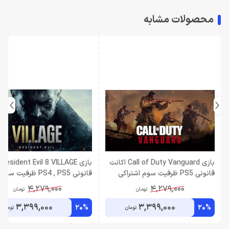
محصولات مشابه
بازی Call of Duty Vanguard اکانت
باز
قانونی PS5 ظرفیت سوم اشتراکی
قانونی PS4 , PS5 ظرفیت سوم
اشتراکی
4,279,000
4,279,000
تومان
تومان
3,399,000
3,399,000
20%
20%
تومان
تومان