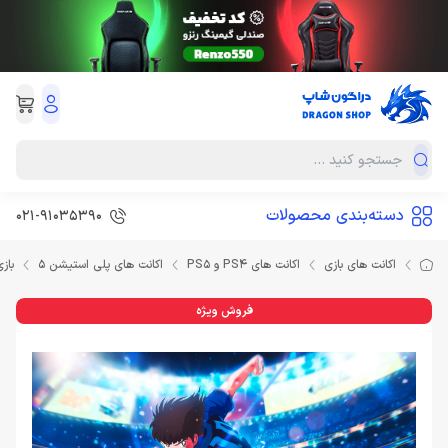
دسته‌بندی محصولات
021-91035390
اکانت های بازی
اکانت های PS4 و PS5
اکانت های پلی استیشن 5
بازی فوتبالیست
فروش ویژه