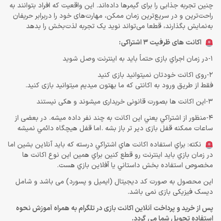
چنین تجربه‌ جذابی را برای گیمرها داده‌اند. این واقعیت که افراد بتوانند به
راحت‌ترین و در سریع‌ترین زمان ممکن، مهارت‌های خود را دربرابر حریفان
به‌نمایش بگذارند، قطعا می‌تواند نوید یک تجربه لذت‌بخش را بدهد
اکانت های ظرفیت 3 اشتراکی:
1-در زمان اجراي بازی حتماً باید به اينترنت وصل شويد
2-روی اکانت خودتان نمیتوانید بازی کنید
فقط از طریق ورود به اکانتی که ما بهتون میدیم میتوانید بازی کنید.
3-این اکانت ها بصورت قانونی خریداری میشوند و هکی نیستند
4-منظور از اشتراكي يعني اين اكانت به چند نفر داده ميشه. در بعضی از
ساعات ممکنه قفل بازی دیر تر باز بشه .اما قفل هيچگاه دائمي نميشه
نكته: براي استفاده اكانت هاي اشتراكي درسته كه بايد آنلاين بشين اما
در زمان بازي بايد اينترنت رو قطع كنين براي همين اين نوع اكانت ها
مخصوص استفاده بخش داستاني يا آفلاين بازي هست.
این محصول به صورت کد دیجیتال (ایمیل و پسورد) می باشد و شامل
دیسک فیزیکی بازی نمی باشد.
پس از خرید و پرداخت آنلاین اکانت بازی در تلگرام به همراه آموزش نحوه
استفاده تحویل شما می گردد.