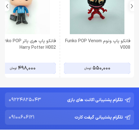
فانکو پاپ ونوم Funko POP Venom
فانکو پاپ هری پاتر Funko POP
Harry Potter H002
V008
498,000
550,000
تومان
تومان
09224825043
تلگرام پشتیبانی اکانت های بازی
09100606121
تلگرام پشتیبانی گیفت کارت