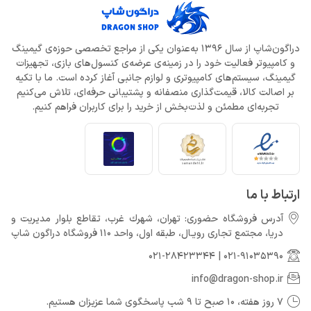
دراگون‌شاپ از سال 1396 به‌عنوان یکی از مراجع تخصصی حوزه‌ی گیمینگ
و کامپیوتر فعالیت خود را در زمینه‌ی عرضه‌ی کنسول‌های بازی، تجهیزات
گیمینگ، سیستم‌های کامپیوتری و لوازم جانبی آغاز کرده است. ما با تکیه
بر اصالت کالا، قیمت‌گذاری منصفانه و پشتیبانی حرفه‌ای، تلاش می‌کنیم
تجربه‌ای مطمئن و لذت‌بخش از خرید را برای کاربران فراهم کنیم.
ارتباط با ما
آدرس فروشگاه حضوری: تهران، شهرك غرب، تقاطع بلوار مدیریت و
دريا، مجتمع تجارى رويـال، طبقه اول، واحد 110 فروشگاه دراگون شاپ
021-28423344
|
021-91035390
info@dragon-shop.ir
7 روز هفته، 10 صبح تا 9 شب پاسخگوی شما عزیزان هستیم.