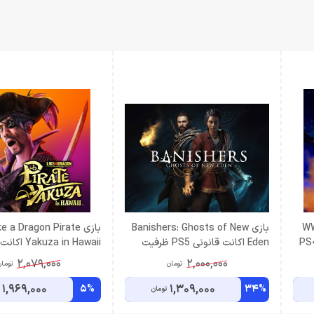
WW
بازی Banishers: Ghosts of New
بازی ke a Dragon Pirate
Wrestl اکانت قانونی PS4
Eden اکانت قانونی PS5 ظرفیت
kuza in Hawaii
سوم اشتراکی
PS4 ظرفیت سوم اشتراکی
2,079,000
2,000,000
تومان
توما
1,969,000
1,309,000
5%
34%
تومان