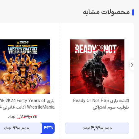
محصولات مشابه
اکانت بازی Ready Or Not PS5
بازی E 2K24 Forty Years of
ظرفیت سوم اشتراکی
eMania
ظرفیت سوم اشتراکی
1,749,000
تومان
990,000
4,990,000
43%
تومان
تومان