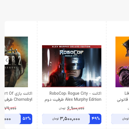
Li
اكانت RoboCop: Rogue City –
اکانت بازی f
Ya اکانت قانونی
Alex Murphy Edition ظرفيت دوم
PS5
ظرفیت سوم اشتراکی
,579,000
6,900,000
ن
تومان
8,000
3,500,000
52%
49%
تومان
تومان