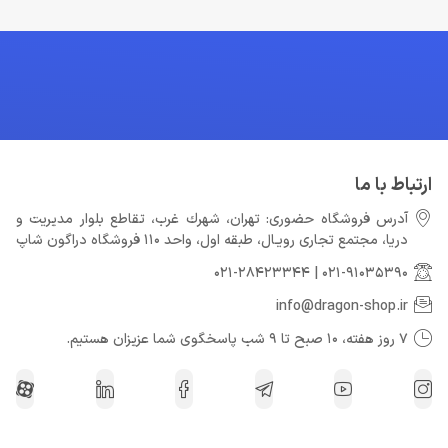
ارتباط با ما
آدرس فروشگاه حضوری: تهران، شهرك غرب، تقاطع بلوار مدیریت و
دريا، مجتمع تجارى رويـال، طبقه اول، واحد 110 فروشگاه دراگون شاپ
021-28423344
|
021-91035390
info@dragon-shop.ir
7 روز هفته، 10 صبح تا 9 شب پاسخگوی شما عزیزان هستیم.