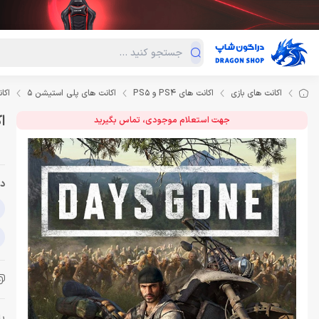
دسته‌بندی محصولات
فروش ویژه
دراگون لند
درا
اکانت های بازی
اکانت های PS4 و PS5
اکانت های پلی استیشن 5
اکانت Gone PS4
اکانت
جهت استعلام موجودی، تماس بگیرید
دس
با