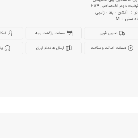
فیت دوم اختصاصی PS4
نر ： اکشن - بقا - زامبی
ه سنی： M
تحویل فوری
ضمانت بازگشت وجه
امکا
ضمانت اصالت و سلامت
ارسال به تمام ایران
پش