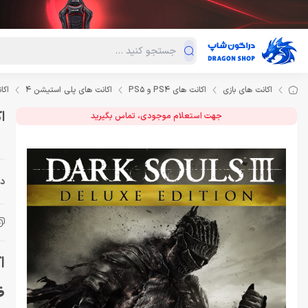
دسته‌بندی محصولات
فروش ویژه
دراگون لند
درا
اکانت های بازی
اکانت های PS4 و PS5
اکانت های پلی استیشن 4
اکانت I Deluxe Edition
اکانت on
جهت استعلام موجودی، تماس بگیرید
دس
اکانت n
ظ