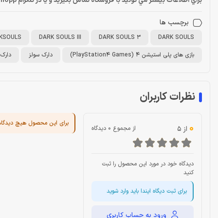
براي اطلاعات بيشتر مي تونيد با فروشگاه تماس بگيريد و يا در تلگرام Dragonshopp@ پيام بديد
برچسب ها
KSOULS
DARK SOULS III
DARK SOULS 3
DARK SOULS
بازی های پلی استیشن 4 (PlayStation4 Games)
دارک سولز
دارک 
نظرات کاربران
برای این محصول هیچ دیدگا
0
از 5
از مجموع 0 دیدگاه
دیدگاه خود در مورد این محصول را ثبت
کنید
برای ثبت دیگاه ایندا باید وارد شوید
ورود به حساب کاربری