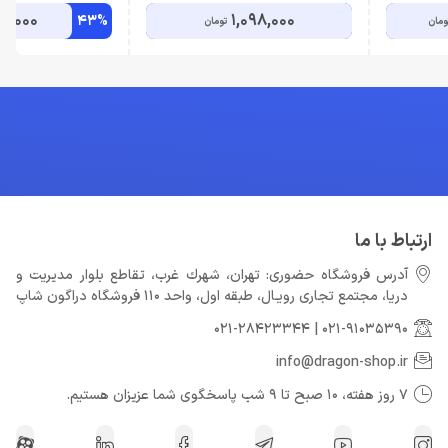
9,000
1,098,000
43%
ومان
تومان
ارتباط با ما
آدرس فروشگاه حضوری: تهران، شهرك غرب، تقاطع بلوار مدیریت و
دريا، مجتمع تجارى رويـال، طبقه اول، واحد 110 فروشگاه دراگون شاپ
021-28423344
|
021-91035390
info@dragon-shop.ir
7 روز هفته، 10 صبح تا 9 شب پاسخگوی شما عزیزان هستیم.