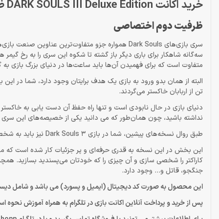
خرید اکانت DARK SOULS III Deluxe Edition ظرفيت دوم PS4
ظرفيت دوم اختصاصى
سری بازی‌های Dark Souls همواره جزو متفاوت‌ترین ع
سه‌گانه شاهکار برای باری دیگر باز گشته تا شکوه این سری را به رخ گیمر
متفاوت است که برای فهمیدن آن‌ها باید ساعت‌ها در دنیای بزرگ بازی به گ
تن از اربابان خاکستر می‌گردند.
دنیای بازی در حال نابودی است و تنها راه حفظ آن دست یابی به خاکستر ای
نداشته باشید، چون همان‌طور که می دانید یکی از خصیصه‌های این سری دا
طبق روال نسخه‌های پیشین، شما در بازی Dark Souls 3 نیز باید به شخصی سازی و طراحی کاراکتر مورد نظر خود برای ورود به بازی بپردازید.
این بخش در این نسخه به قدری حرفه‌ای و پر جزئیات کار شده است که ما
کاراکتر را شخصی سازی و آن چیزی را که خودتان می‌پسندید بسازید. همچ
جنگجو، قاتل و… وجود دارد.
این محصول به صورت کد دیجیتال (ایمیل و پسورد) می باشد و شامل دیسک
پس از خرید و پرداخت آنلاین اکانت بازی در تلگرام به همراه آموزش نحوه ا