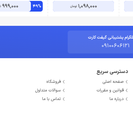
999,000
1,098,000
49%
تومان
ت
لگرام پشتیبانی گیفت کارت
09100606121
دسترسی سریع
صفحه اصلی
فروشگاه
قوانین و مقررات
سوالات متداول
درباره ما
تماس با ما