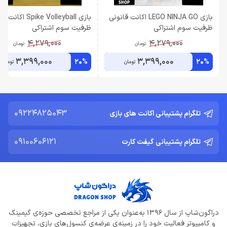
بازی LEGO NINJA GO اکانت قانونی
بازی Spike Volleyball ا
ظرفیت سوم اشتراکی
ظرفیت سوم اشتراکی
4,279,000
4,279,000
تومان
تومان
3,399,000
3,399,000
20%
20%
تومان
تومان
09224825043
تلگرام پشتیبانی اکانت های بازی
09100606121
تلگرام پشتیبانی گیفت کارت
دراگون‌شاپ از سال 1396 به‌عنوان یکی از مراجع تخصصی حوزه‌ی گیمینگ
و کامپیوتر فعالیت خود را در زمینه‌ی عرضه‌ی کنسول‌های بازی، تجهیزات