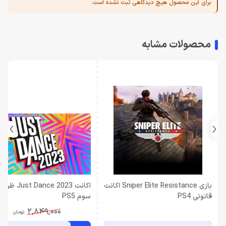
برای این محصول هیچ دیدگاهی ثبت نشده است.
محصولات مشابه
بازی Sniper Elite Resistance اکانت
اکانت Just Dance 2023
قانونی PS4
سوم PS5
2,849,000
تومان