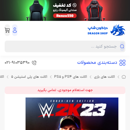
دسته‌بندی محصولات
021-91035390
اکانت های بازی
اکانت های PS4 و PS5
اکانت های پلی استیشن 5
اكانت 2K23 PS5
جهت استعلام موجودی، تماس بگیرید