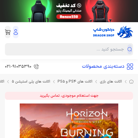
دسته‌بندی محصولات
021-91035390
اکانت های بازی
اکانت های PS4 و PS5
اکانت های پلی استیشن 5
اكانت ning Shores PS5
جهت استعلام موجودی، تماس بگیرید