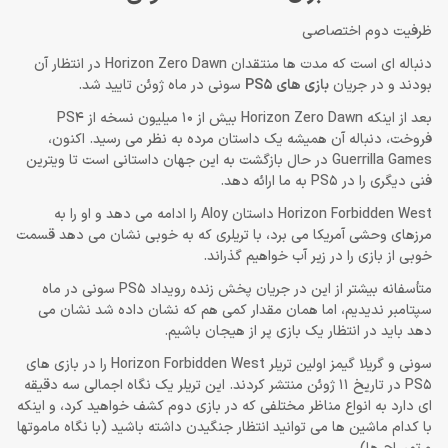
ظرفيت دوم اختصاصى
دنباله ای است که مدت ها منتقدان Horizon Zero Dawn در انتظار آن
بودند و در جریان
بازی های PS5
سونی در ماه ژوئن تایید شد.
بعد از اینکه Horizon Zero Dawn بیش از 10 میلیون نسخه از PS4
فروخت، دنباله آن همیشه یک داستان مرده به نظر می رسید. اکنون،
Guerrilla Games در حال بازگشت به این جهان داستانی است تا ویترین
فنی دیگری را در PS5 به ما ارائه دهد.
Horizon Forbidden West داستان Aloy را ادامه می دهد و او را به
مرزهای وحشی آمریکا می برد، با تریلری که به خوبی نشان می دهد قسمت
خوبی از بازی را در زیر آب خواهیم گذراند.
متأسفانه بیشتر از این در جریان پخش زنده رویداد PS5 سونی در ماه
سپتامبر ندیدیم، اما همان مقدار کمی هم که نشان داده شد نشان می
دهد باید در انتظار یک بازی پر از هیجان باشیم.
سونی و گریلا گیمز اولین تریلر Horizon Forbidden West را در بازی های
PS5 در تاریخ 11 ژوئن منتشر کردند. این تریلر یک نگاه اجمالی سه دقیقه
ای دارد به انواع مناظر مختلفی که در بازی دوم کشف خواهید کرد، و اینکه
با کدام ماشین ها می توانید انتظار جنگیدن داشته باشید (با نگاه ماموتها