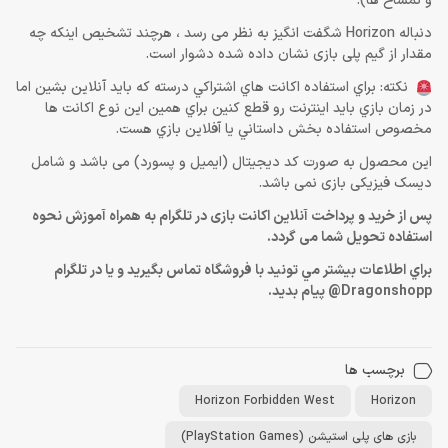
و تمساح ها).
دنباله Horizon شگفت انگیز به نظر می رسد ، هرچند تشخیص اینکه چه
مقدار از گیم پلی بازی نشان داده شده دشوار است.
نكته: براي استفاده اكانت هاي اشتراكي درسته كه بايد آنلاين بشين اما
در زمان بازي بايد اينترنت رو قطع كنين براي همين اين نوع اكانت ها
مخصوص استفاده بخش داستاني يا آفلاين بازي هست.
این محصول به صورت کد دیجیتال (ایمیل و پسورد) می باشد و شامل
دیسک فیزیکی بازی نمی باشد.
پس از خرید و پرداخت آنلاین اکانت بازی در تلگرام به همراه آموزش نحوه
استفاده تحویل شما می گردد.
براي اطلاعات بيشتر مي تونيد با فروشگاه تماس بگيريد و يا در تلگرام
Dragonshopp@ پيام بديد.
برچسب ها
Horizon Forbidden West
Horizon
بازی های پلی استیشن (PlayStation Games)