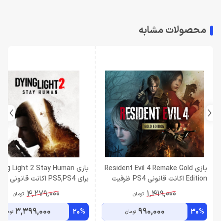
محصولات مشابه
بازی Resident Evil 4 Remake Gold
بازی ing Light 2 Stay Human
Edition اکانت قانونی PS4 ظرفیت
برای PS5,PS4 اکانت قانونی 
سوم اشتراکی
سوم اشتراکی
4,279,000
1,419,000
تومان
تومان
3,399,000
990,000
20%
30%
تومان
تومان