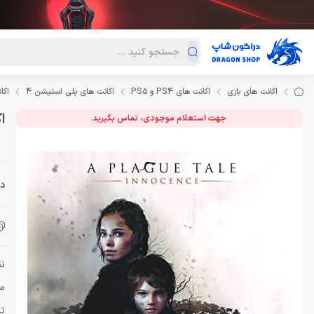
دسته‌بندی محصولات
فروش ویژه
دراگون لند
درا
اکانت های بازی
اکانت های PS4 و PS5
اکانت های پلی استیشن 4
اكانت بازی nce
اكانت
جهت استعلام موجودی، تماس بگیرید
دس
نق
مب
تا