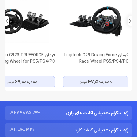
فرمان Logitech G29 Driving Force
فرمان ech G923 TRUEFORCE
cing Wheel for PS5/PS4/PC
Race Wheel PS5/PS4/PC
69,000,000
47,500,000
تومان
تومان
09224825043
تلگرام پشتیبانی اکانت های بازی
09100606121
تلگرام پشتیبانی گیفت کارت