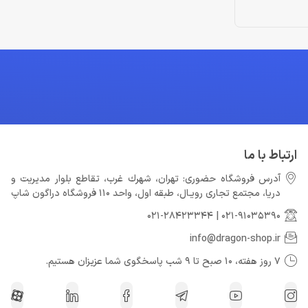
ارتباط با ما
آدرس فروشگاه حضوری: تهران، شهرك غرب، تقاطع بلوار مدیریت و
دريا، مجتمع تجارى رويـال، طبقه اول، واحد 110 فروشگاه دراگون شاپ
021-28423344
|
021-91035390
info@dragon-shop.ir
7 روز هفته، 10 صبح تا 9 شب پاسخگوی شما عزیزان هستیم.