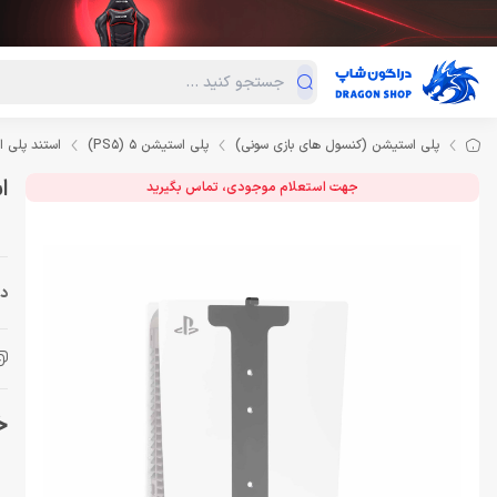
دسته‌بندی محصولات
فروش ویژه
دراگون لند
درا
پلی استیشن (کنسول های بازی سونی)
پلی استیشن 5 (PS5)
استند پلی ا
اس
جهت استعلام موجودی، تماس بگیرید
دس
خر