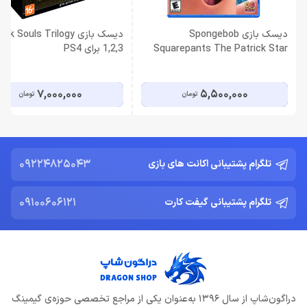
دیسک بازی Spongebob
دیسک بازی ark Souls Trilogy
Squarepants The Patrick Star
1,2,3 برای PS4
Game برای PS5
7,000,000
5,500,000
تومان
تومان
09224825043
تلگرام پشتیبانی اکانت های بازی
09100606121
تلگرام پشتیبانی گیفت کارت
دراگون‌شاپ از سال 1396 به‌عنوان یکی از مراجع تخصصی حوزه‌ی گیمینگ