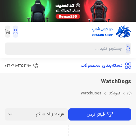
دسته‌بندی محصولات
021-91035390
WatchDogs
فروشگاه
WatchDogs
هزینه: زیاد به کم
فیلتر کردن