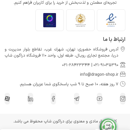
تجربه‌ای مطمئن و لذت‌بخش از خرید را برای کاربران فراهم کنیم.
ارتباط با ما
آدرس فروشگاه حضوری: تهران، شهرك غرب، تقاطع بلوار مدیریت و
دريا، مجتمع تجارى رويـال، طبقه اول، واحد 110 فروشگاه دراگون شاپ
021-28423344
|
021-91035390
info@dragon-shop.ir
7 روز هفته، 10 صبح تا 9 شب پاسخگوی شما عزیزان هستیم.
کلیه حقوق مادی و معنوی برای دراگون شاپ محفوظ می باشد.