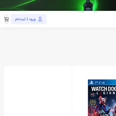
ورود | ثبت‌نام
021-91035390