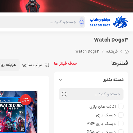
دسته‌بندی محصولات
فروش ویژه
دراگون لند
درا
Watch Dogs3
فروشگاه
Watch Dogs3
فیلترها
حذف فیلتر ها
هزینه: زیا
مرتب سازی:
دسته بندی
اکانت های بازی
دیسک بازی
دیسک بازی PS4
دیسک بازی PS5