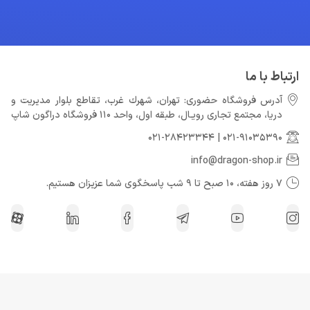
ارتباط با ما
آدرس فروشگاه حضوری: تهران، شهرك غرب، تقاطع بلوار مدیریت و
دريا، مجتمع تجارى رويـال، طبقه اول، واحد 110 فروشگاه دراگون شاپ
021-28423344
|
021-91035390
info@dragon-shop.ir
7 روز هفته، 10 صبح تا 9 شب پاسخگوی شما عزیزان هستیم.