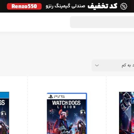
گون لوت
تماس با ما
درباره ما
مجله دراگون شاپ
د به کم