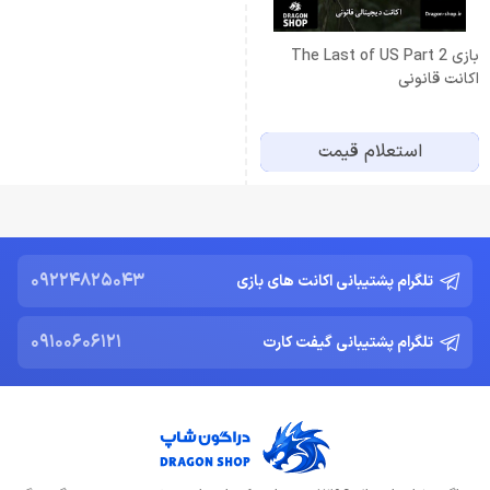
بازی The Last of US Part 2
اکانت قانونی
استعلام قیمت
09224825043
تلگرام پشتیبانی اکانت های بازی
09100606121
تلگرام پشتیبانی گیفت کارت