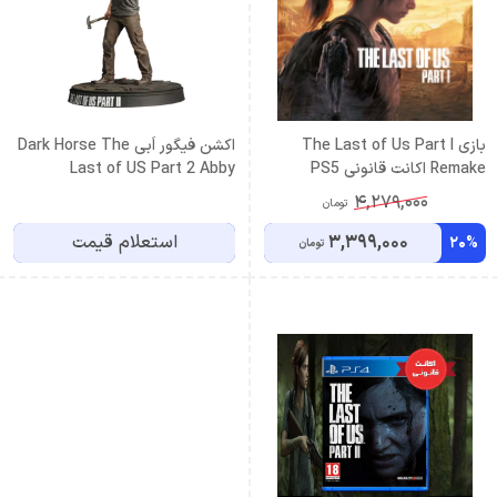
بازی The Last of Us Part I
اکشن فیگور اَبی Dark Horse The
Remake اکانت قانونی PS5
Last of US Part 2 Abby
ظرفیت سوم اشتراکی
4,279,000
تومان
3,399,000
استعلام قیمت
20%
تومان