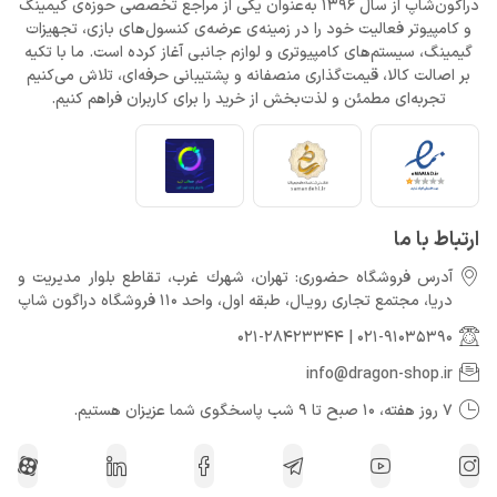
دراگون‌شاپ از سال 1396 به‌عنوان یکی از مراجع تخصصی حوزه‌ی گیمینگ
و کامپیوتر فعالیت خود را در زمینه‌ی عرضه‌ی کنسول‌های بازی، تجهیزات
گیمینگ، سیستم‌های کامپیوتری و لوازم جانبی آغاز کرده است. ما با تکیه
بر اصالت کالا، قیمت‌گذاری منصفانه و پشتیبانی حرفه‌ای، تلاش می‌کنیم
تجربه‌ای مطمئن و لذت‌بخش از خرید را برای کاربران فراهم کنیم.
ارتباط با ما
آدرس فروشگاه حضوری: تهران، شهرك غرب، تقاطع بلوار مدیریت و
دريا، مجتمع تجارى رويـال، طبقه اول، واحد 110 فروشگاه دراگون شاپ
021-28423344
|
021-91035390
info@dragon-shop.ir
7 روز هفته، 10 صبح تا 9 شب پاسخگوی شما عزیزان هستیم.