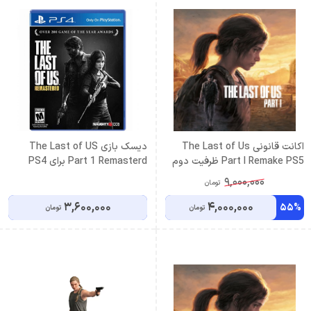
اکانت قانونی The Last of Us
دیسک بازی The Last of US
Part I Remake PS5 ظرفیت دوم
Part 1 Remasterd برای PS4
9,000,000
تومان
3,600,000
4,000,000
55%
تومان
تومان