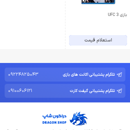
بازی UFC 3
استعلام قیمت
09224825043
تلگرام پشتیبانی اکانت های بازی
09100606121
تلگرام پشتیبانی گیفت کارت