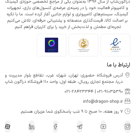
دراگون‌شاپ از سال 1396 به‌عنوان یکی از مراجع تخصصی حوزه‌ی گیمینگ
و کامپیوتر فعالیت خود را در زمینه‌ی عرضه‌ی کنسول‌های بازی، تجهیزات
گیمینگ، سیستم‌های کامپیوتری و لوازم جانبی آغاز کرده است. ما با تکیه
بر اصالت کالا، قیمت‌گذاری منصفانه و پشتیبانی حرفه‌ای، تلاش می‌کنیم
تجربه‌ای مطمئن و لذت‌بخش از خرید را برای کاربران فراهم کنیم.
ارتباط با ما
آدرس فروشگاه حضوری: تهران، شهرك غرب، تقاطع بلوار مدیریت و
دريا، مجتمع تجارى رويـال، طبقه اول، واحد 110 فروشگاه دراگون شاپ
021-28423344
|
021-91035390
info@dragon-shop.ir
7 روز هفته، 10 صبح تا 9 شب پاسخگوی شما عزیزان هستیم.