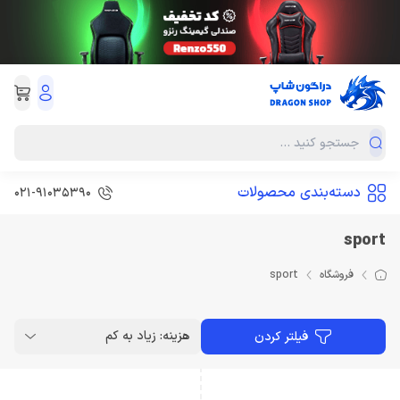
دسته‌بندی محصولات
021-91035390
sport
فروشگاه
sport
هزینه: زیاد به کم
فیلتر کردن