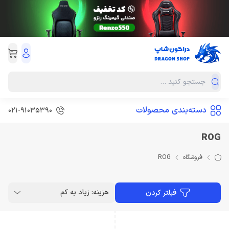
دسته‌بندی محصولات
021-91035390
ROG
فروشگاه
ROG
هزینه: زیاد به کم
فیلتر کردن