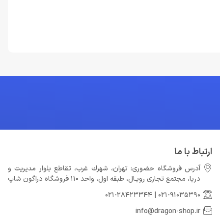
ارتباط با ما
آدرس فروشگاه حضوری: تهران، شهرك غرب، تقاطع بلوار مدیریت و
دريا، مجتمع تجارى رويـال، طبقه اول، واحد 110 فروشگاه دراگون شاپ
021-28423344
|
021-91035390
info@dragon-shop.ir